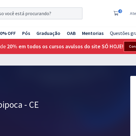
0
At
20% OFF
Pós
Graduação
OAB
Mentorias
Questões gr
 de
20% em todos os cursos avulsos do site SÓ HOJE!
Con
pipoca - CE