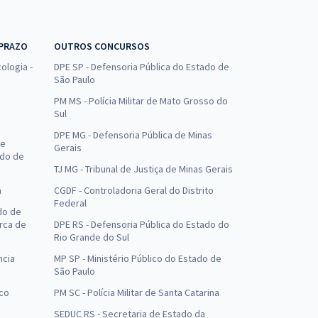
 PRAZO
OUTROS CONCURSOS
ologia -
DPE SP - Defensoria Pública do Estado de
São Paulo
PM MS - Polícia Militar de Mato Grosso do
Sul
DPE MG - Defensoria Pública de Minas
de
Gerais
ado de
TJ MG - Tribunal de Justiça de Minas Gerais
a
CGDF - Controladoria Geral do Distrito
Federal
do de
arca de
DPE RS - Defensoria Pública do Estado do
Rio Grande do Sul
ncia
MP SP - Ministério Público do Estado de
São Paulo
uco
PM SC - Polícia Militar de Santa Catarina
SEDUC RS - Secretaria de Estado da