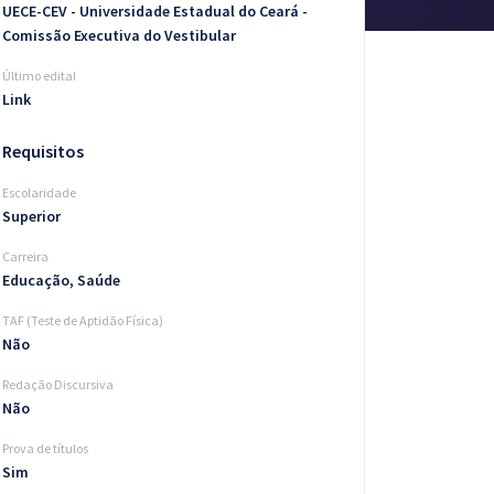
UECE-CEV - Universidade Estadual do Ceará -
Comissão Executiva do Vestibular
Último edital
Link
Requisitos
Escolaridade
Superior
Carreira
Educação, Saúde
TAF (Teste de Aptidão Física)
Não
Redação Discursiva
Não
Prova de títulos
Sim