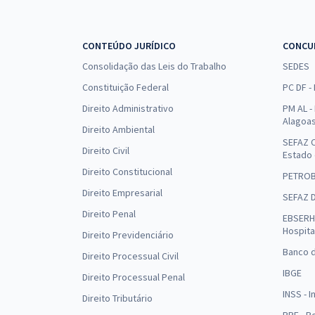
CONTEÚDO JURÍDICO
CONCU
Consolidação das Leis do Trabalho
SEDES
Constituição Federal
PC DF -
Direito Administrativo
PM AL - 
Alagoa
Direito Ambiental
SEFAZ C
Direito Civil
Estado
Direito Constitucional
PETRO
Direito Empresarial
SEFAZ 
Direito Penal
EBSERH 
Hospita
Direito Previdenciário
Banco d
Direito Processual Civil
IBGE
Direito Processual Penal
INSS - 
Direito Tributário