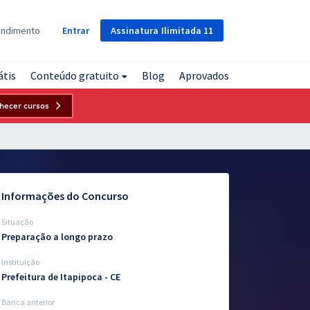
Assinatura
Ilimitada
11
endimento
Entrar
átis
Conteúdo gratuito
Blog
Aprovados
hecer cursos
Informações do Concurso
Situação
Preparação a longo prazo
Instituição
Prefeitura de Itapipoca - CE
Banca anterior