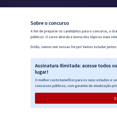
Pós
Graduação
Sobre o concurso
OAB
A fim de preparar os candidatos para o concurso, o G
públicos. O curso aborda a teoria dos tópicos mais rele
Mentorias
Então, vamos unir nossas forças! Vamos estudar juntos
Questões grátis
Assinatura Ilimitada: acesse todos o
Conteúdo gratuito
lugar!
Blog
O melhor custo benefício para os seus estudos e seu
Aprovados
concursos públicos, com garantia de atualização pós
C
Atendimento