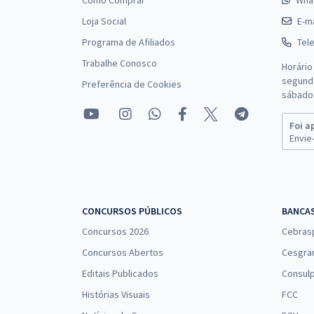
Como Comprar
Wha
Loja Social
E-ma
Programa de Afiliados
Tel
Trabalhe Conosco
Horário
segunda
Preferência de Cookies
sábado 
Foi a
Envie-
CONCURSOS PÚBLICOS
BANCA
Concursos 2026
Cebras
Concursos Abertos
Cesgra
Editais Publicados
Consulp
Histórias Visuais
FCC