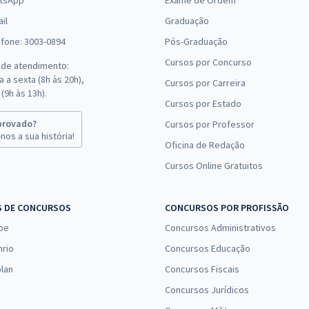
tsApp
Exame de Ordem
il
Graduação
efone: 3003-0894
Pós-Graduação
Cursos por Concurso
 de atendimento:
 a sexta (8h às 20h),
Cursos por Carreira
(9h às 13h).
Cursos por Estado
provado?
Cursos por Professor
nos a sua história!
Oficina de Redação
Cursos Online Gratuitos
S DE CONCURSOS
CONCURSOS POR PROFISSÃO
pe
Concursos Administrativos
nrio
Concursos Educação
lan
Concursos Fiscais
Concursos Jurídicos