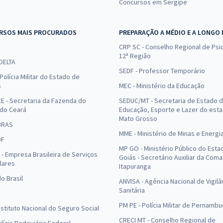
Concursos em Sergipe
RSOS MAIS PROCURADOS
PREPARAÇÃO A MÉDIO E A LONGO
CRP SC - Conselho Regional de Psic
12ª Região
 DELTA
SEDF - Professor Temporário
Polícia Militar do Estado de
s
MEC - Ministério da Educação
E - Secretaria da Fazenda do
SEDUC/MT - Secretaria de Estado 
 do Ceará
Educação, Esporte e Lazer do est
Mato Grosso
BRAS
MME - Ministério de Minas e Energi
DF
MP GO - Ministério Público do Esta
- Empresa Brasileira de Serviços
Goiás - Secretário Auxiliar da Com
lares
Itapuranga
o Brasil
ANVISA - Agência Nacional de Vigilâ
Sanitária
PM PE - Polícia Militar de Pernamb
Instituto Nacional do Seguro Social
CRECI MT - Conselho Regional de