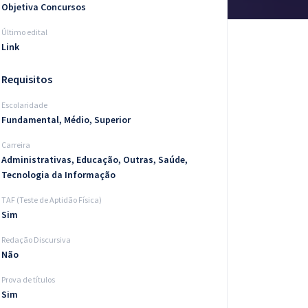
Objetiva Concursos
Último edital
Link
Requisitos
Escolaridade
Fundamental, Médio, Superior
Carreira
Administrativas, Educação, Outras, Saúde,
Tecnologia da Informação
TAF (Teste de Aptidão Física)
Sim
Redação Discursiva
Não
Prova de títulos
Sim