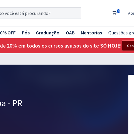
0
At
20% OFF
Pós
Graduação
OAB
Mentorias
Questões gr
 de
20% em todos os cursos avulsos do site SÓ HOJE!
Con
pa - PR