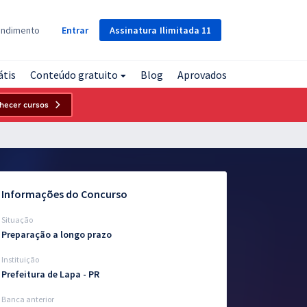
Assinatura
Ilimitada
11
endimento
Entrar
átis
Conteúdo gratuito
Blog
Aprovados
hecer cursos
Informações do Concurso
Situação
Preparação a longo prazo
Instituição
Prefeitura de Lapa - PR
Banca anterior