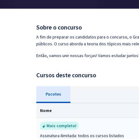
Pós
Graduação
Sobre o concurso
OAB
A fim de preparar os candidatos para o concurso, o G
públicos. O curso aborda a teoria dos tópicos mais rele
Mentorias
Então, vamos unir nossas forças! Vamos estudar juntos
Questões grátis
Cursos deste concurso
Conteúdo gratuito
Blog
Pacotes
Aprovados
Nome
Atendimento
Mais completo!
Assinatura ilimitada: todos os cursos listados