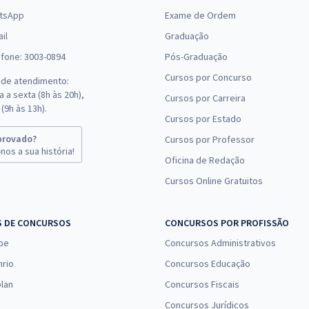
tsApp
Exame de Ordem
il
Graduação
efone: 3003-0894
Pós-Graduação
Cursos por Concurso
 de atendimento:
 a sexta (8h às 20h),
Cursos por Carreira
(9h às 13h).
Cursos por Estado
provado?
Cursos por Professor
nos a sua história!
Oficina de Redação
Cursos Online Gratuitos
S DE CONCURSOS
CONCURSOS POR PROFISSÃO
pe
Concursos Administrativos
nrio
Concursos Educação
lan
Concursos Fiscais
Concursos Jurídicos