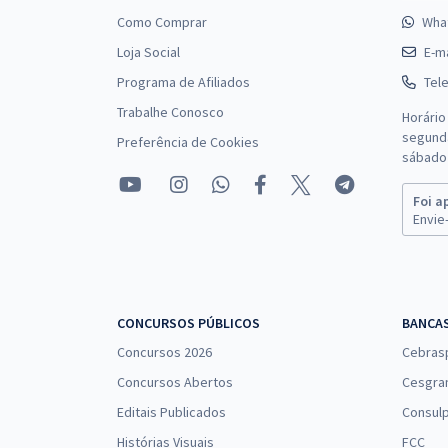
Como Comprar
Wha
Loja Social
E-ma
Programa de Afiliados
Tel
Trabalhe Conosco
Horário
segunda
Preferência de Cookies
sábado 
Foi a
Envie-
CONCURSOS PÚBLICOS
BANCA
Concursos 2026
Cebras
Concursos Abertos
Cesgra
Editais Publicados
Consulp
Histórias Visuais
FCC