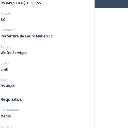
R$ 849,91 a R$ 1.717,55
Estado
SC
Instituição
Prefeitura de Lauro Muller/SC
Banca
We Do Serviços
Edital
Link
Taxa
R$ 40,00
Requisitos
Escolaridade
Médio
Carreira