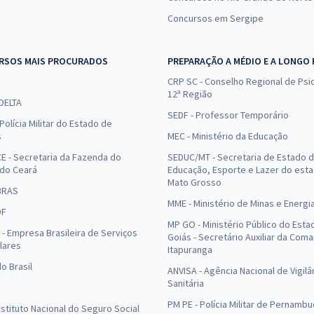
Concursos em Sergipe
RSOS MAIS PROCURADOS
PREPARAÇÃO A MÉDIO E A LONGO
CRP SC - Conselho Regional de Psic
12ª Região
 DELTA
SEDF - Professor Temporário
Polícia Militar do Estado de
s
MEC - Ministério da Educação
E - Secretaria da Fazenda do
SEDUC/MT - Secretaria de Estado 
 do Ceará
Educação, Esporte e Lazer do est
Mato Grosso
BRAS
MME - Ministério de Minas e Energi
DF
MP GO - Ministério Público do Esta
- Empresa Brasileira de Serviços
Goiás - Secretário Auxiliar da Com
lares
Itapuranga
o Brasil
ANVISA - Agência Nacional de Vigilâ
Sanitária
PM PE - Polícia Militar de Pernamb
Instituto Nacional do Seguro Social