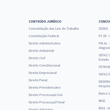
CONTEÚDO JURÍDICO
CONCU
Consolidação das Leis do Trabalho
SEDES
Constituição Federal
PC DF -
Direito Administrativo
PM AL - 
Alagoa
Direito Ambiental
SEFAZ C
Direito Civil
Estado
Direito Constitucional
PETRO
Direito Empresarial
SEFAZ 
Direito Penal
EBSERH 
Hospita
Direito Previdenciário
Banco d
Direito Processual Civil
IBGE
Direito Processual Penal
INSS - 
Direito Tributário