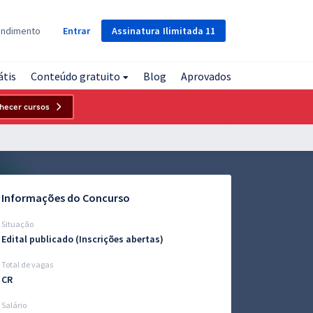
Assinatura
Ilimitada
11
endimento
Entrar
átis
Conteúdo gratuito
Blog
Aprovados
hecer cursos
Informações do Concurso
Situação
Edital publicado (Inscrições abertas)
Total de vagas
CR
Salário