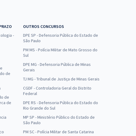
 PRAZO
OUTROS CONCURSOS
ologia -
DPE SP - Defensoria Pública do Estado de
São Paulo
PM MS - Polícia Militar de Mato Grosso do
Sul
DPE MG - Defensoria Pública de Minas
de
Gerais
ado de
TJ MG - Tribunal de Justiça de Minas Gerais
a
CGDF - Controladoria Geral do Distrito
Federal
do de
arca de
DPE RS - Defensoria Pública do Estado do
Rio Grande do Sul
ncia
MP SP - Ministério Público do Estado de
São Paulo
uco
PM SC - Polícia Militar de Santa Catarina