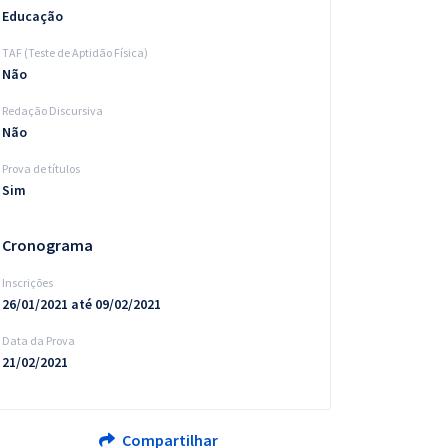
Educação
TAF (Teste de Aptidão Física)
Não
Redação Discursiva
Não
Prova de títulos
Sim
Cronograma
Inscrições
26/01/2021 até 09/02/2021
Data da Prova
21/02/2021
Compartilhar