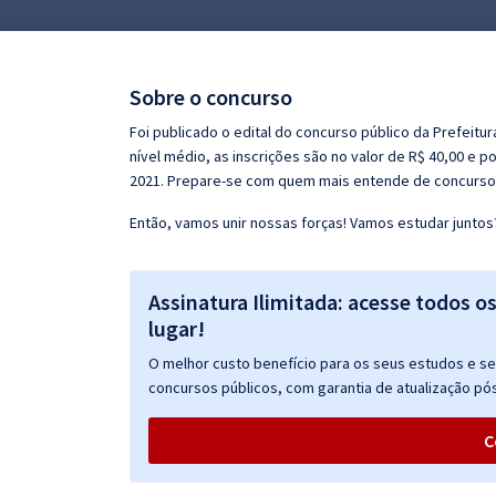
Pós
Graduação
Sobre o concurso
OAB
Foi publicado o edital do concurso público da Prefeitu
nível médio, as inscrições são no valor de R$ 40,00 e p
Mentorias
2021. Prepare-se com quem mais entende de concurso 
Então, vamos unir nossas forças! Vamos estudar juntos
Questões grátis
Conteúdo gratuito
Assinatura Ilimitada: acesse todos o
Blog
lugar!
Aprovados
O melhor custo benefício para os seus estudos e seu
concursos públicos, com garantia de atualização pós
Atendimento
C