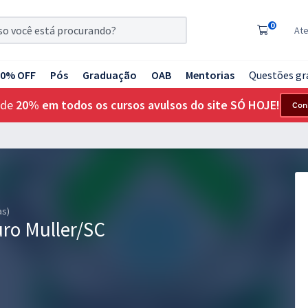
0
At
20% OFF
Pós
Graduação
OAB
Mentorias
Questões gr
 de
20% em todos os cursos avulsos do site SÓ HOJE!
Con
as)
uro Muller/SC