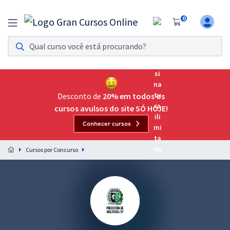
0
Assinatura Ilimitada 11
Acesso a todos os cursos. Teste grátis por 7 dias!
Assinatura OAB Até Passar
Acesso ilimitado a toda preparação para o Exame da
Desconto de
20% em todos os
Ordem, até você passar!
cursos avulsos do site SÓ HOJE!
Conhecer cursos
Residências Multiprofissionais
Preparação completa e intensiva para as principais
Cursos por Concurso
residências em saúde do Brasil
Concursos
Assinatura Ilimitada
Cursos 20% OFF