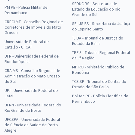
SEDUC RS - Secretaria de
PM PE - Polícia Militar de
Estado da Educação do Rio
Pernambuco
Grande do Sul
CRECI MT - Conselho Regional de
SEJUS ES - Secretaria da Justiça
Corretores de Imóveis do Mato
do Espírito Santo
Grosso
TJ BA - Tribunal de Justiça do
Universidade Federal de
Estado da Bahia
Catalão - UFCAT
TRF 3 - Tribunal Regional Federal
UFR - Universidade Federal de
da 3ª Região
Rondonópolis
MP RO - Ministério Público de
CRA MS - Conselho Regional de
Rondônia
Administração do Mato Grosso
do Sul
TCE SP - Tribunal de Contas do
Estado de São Paulo
UFJ - Universidade Federal de
Jataí
Politec PE - Polícia Científica de
Pernambuco
UFRN - Universidade Federal do
Rio Grande do Norte
UFCSPA - Universidade Federal
de Ciência da Saúde de Porto
Alegre