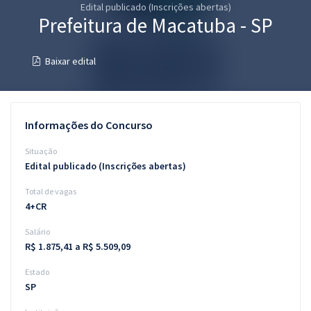
Edital publicado (Inscrições abertas)
Pós
Prefeitura de Macatuba - SP
Graduação
Baixar edital
OAB
Mentorias
Informações do Concurso
Questões grátis
Situação
Edital publicado (Inscrições abertas)
Conteúdo gratuito
Total de vagas
Blog
4+CR
Aprovados
Salário
R$ 1.875,41 a R$ 5.509,09
Atendimento
Estado
SP