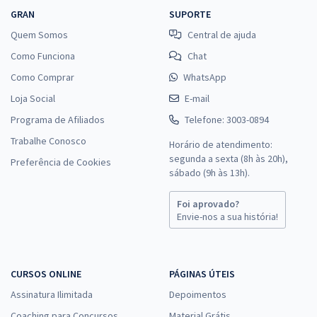
GRAN
SUPORTE
Quem Somos
Central de ajuda
Como Funciona
Chat
Como Comprar
WhatsApp
Loja Social
E-mail
Programa de Afiliados
Telefone: 3003-0894
Trabalhe Conosco
Horário de atendimento:
segunda a sexta (8h às 20h),
Preferência de Cookies
sábado (9h às 13h).
Foi aprovado?
Envie-nos a sua história!
CURSOS ONLINE
PÁGINAS ÚTEIS
Assinatura Ilimitada
Depoimentos
Coaching para Concursos
Material Grátis