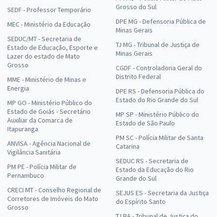
Grosso do Sul
SEDF - Professor Temporário
DPE MG - Defensoria Pública de
MEC - Ministério da Educação
Minas Gerais
SEDUC/MT - Secretaria de
TJ MG - Tribunal de Justiça de
Estado de Educação, Esporte e
Minas Gerais
Lazer do estado de Mato
Grosso
CGDF - Controladoria Geral do
Distrito Federal
MME - Ministério de Minas e
Energia
DPE RS - Defensoria Pública do
Estado do Rio Grande do Sul
MP GO - Ministério Público do
Estado de Goiás - Secretário
MP SP - Ministério Público do
Auxiliar da Comarca de
Estado de São Paulo
Itapuranga
PM SC - Polícia Militar de Santa
ANVISA - Agência Nacional de
Catarina
Vigilância Sanitária
SEDUC RS - Secretaria de
PM PE - Polícia Militar de
Estado da Educação do Rio
Pernambuco
Grande do Sul
CRECI MT - Conselho Regional de
SEJUS ES - Secretaria da Justiça
Corretores de Imóveis do Mato
do Espírito Santo
Grosso
TJ BA - Tribunal de Justiça do