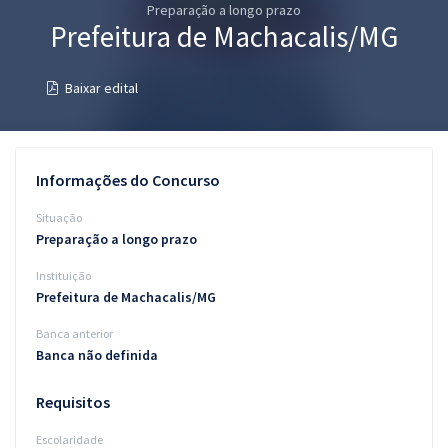
Preparação a longo prazo
Pós
Prefeitura de Machacalis/MG
Graduação
Baixar edital
OAB
Mentorias
Informações do Concurso
Questões grátis
Situação
Preparação a longo prazo
Conteúdo gratuito
Instituição
Blog
Prefeitura de Machacalis/MG
Aprovados
Banca anterior
Banca não definida
Atendimento
Requisitos
Escolaridade