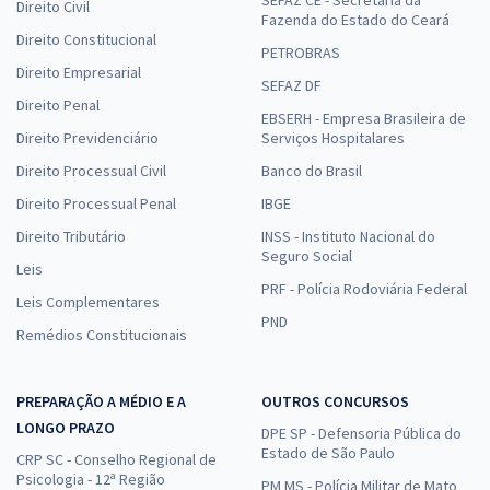
SEFAZ CE - Secretaria da
Direito Civil
Fazenda do Estado do Ceará
Direito Constitucional
PETROBRAS
Direito Empresarial
SEFAZ DF
Direito Penal
EBSERH - Empresa Brasileira de
Direito Previdenciário
Serviços Hospitalares
Direito Processual Civil
Banco do Brasil
Direito Processual Penal
IBGE
Direito Tributário
INSS - Instituto Nacional do
Seguro Social
Leis
PRF - Polícia Rodoviária Federal
Leis Complementares
PND
Remédios Constitucionais
PREPARAÇÃO A MÉDIO E A
OUTROS CONCURSOS
LONGO PRAZO
DPE SP - Defensoria Pública do
Estado de São Paulo
CRP SC - Conselho Regional de
Psicologia - 12ª Região
PM MS - Polícia Militar de Mato