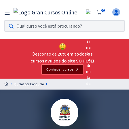
0
Assinatura Ilimitada 11
Acesso a todos os cursos. Teste grátis por 7 dias!
Assinatura OAB Até Passar
Acesso ilimitado a toda preparação para o Exame da
Desconto de
20% em todos os
Ordem, até você passar!
cursos avulsos do site SÓ HOJE!
Conhecer cursos
Residências Multiprofissionais
Preparação completa e intensiva para as principais
Cursos por Concurso
residências em saúde do Brasil
Concursos
Assinatura Ilimitada
Cursos 20% OFF