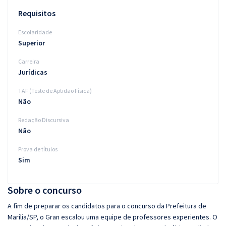
Requisitos
Escolaridade
Superior
Carreira
Jurídicas
TAF (Teste de Aptidão Física)
Não
Redação Discursiva
Não
Prova de títulos
Sim
Sobre o concurso
A fim de preparar os candidatos para o concurso da Prefeitura de
Marília/SP, o Gran escalou uma equipe de professores experientes. O