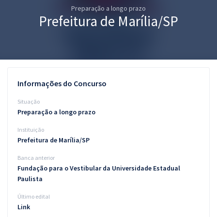
Preparação a longo prazo
Pós
Prefeitura de Marília/SP
Graduação
OAB
Mentorias
Informações do Concurso
Questões grátis
Situação
Preparação a longo prazo
Conteúdo gratuito
Instituição
Blog
Prefeitura de Marília/SP
Aprovados
Banca anterior
Fundação para o Vestibular da Universidade Estadual
Paulista
Atendimento
Último edital
Link