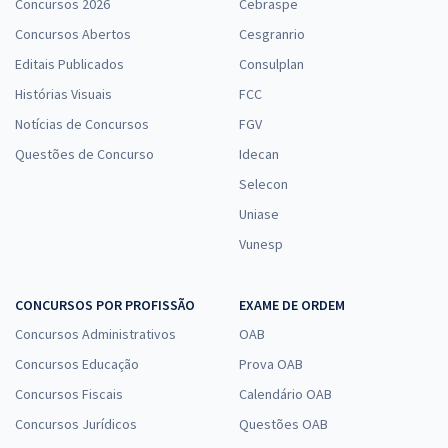
Concursos 2026
Cebraspe
Concursos Abertos
Cesgranrio
Editais Publicados
Consulplan
Histórias Visuais
FCC
Notícias de Concursos
FGV
Questões de Concurso
Idecan
Selecon
Uniase
Vunesp
CONCURSOS POR PROFISSÃO
EXAME DE ORDEM
Concursos Administrativos
OAB
Concursos Educação
Prova OAB
Concursos Fiscais
Calendário OAB
Concursos Jurídicos
Questões OAB