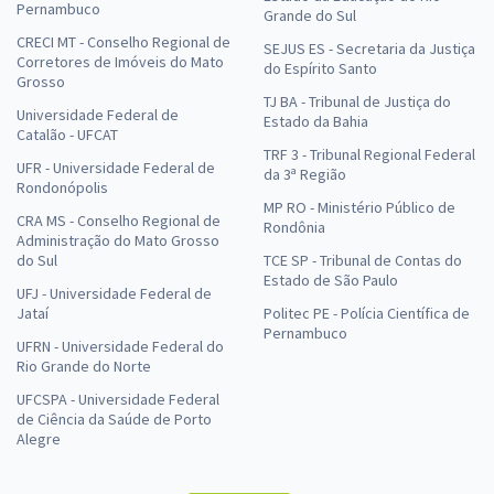
Pernambuco
Grande do Sul
CRECI MT - Conselho Regional de
SEJUS ES - Secretaria da Justiça
Corretores de Imóveis do Mato
do Espírito Santo
Grosso
TJ BA - Tribunal de Justiça do
Universidade Federal de
Estado da Bahia
Catalão - UFCAT
TRF 3 - Tribunal Regional Federal
UFR - Universidade Federal de
da 3ª Região
Rondonópolis
MP RO - Ministério Público de
CRA MS - Conselho Regional de
Rondônia
Administração do Mato Grosso
do Sul
TCE SP - Tribunal de Contas do
Estado de São Paulo
UFJ - Universidade Federal de
Jataí
Politec PE - Polícia Científica de
Pernambuco
UFRN - Universidade Federal do
Rio Grande do Norte
UFCSPA - Universidade Federal
de Ciência da Saúde de Porto
Alegre