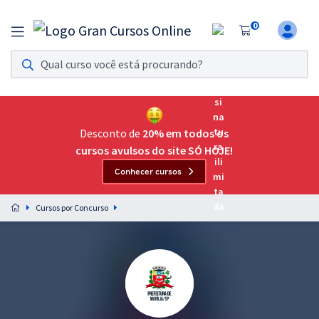
0
Assinatura Ilimitada 11
Acesso a todos os cursos. Teste grátis por 7 dias!
Assinatura OAB Até Passar
Acesso ilimitado a toda preparação para o Exame da
Desconto de
20% em todos os
Ordem, até você passar!
cursos avulsos do site SÓ HOJE!
Conhecer cursos
Residências Multiprofissionais
Preparação completa e intensiva para as principais
Cursos por Concurso
residências em saúde do Brasil
Concursos
Assinatura Ilimitada
Cursos 20% OFF