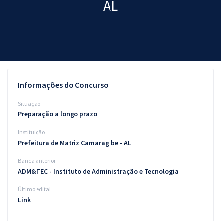
AL
Pós
Graduação
OAB
Mentorias
Informações do Concurso
Questões grátis
Situação
Preparação a longo prazo
Conteúdo gratuito
Instituição
Blog
Prefeitura de Matriz Camaragibe - AL
Aprovados
Banca anterior
ADM&TEC - Instituto de Administração e Tecnologia
Atendimento
Último edital
Link