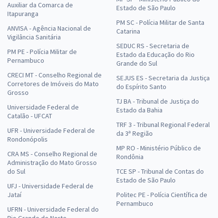
Auxiliar da Comarca de
Estado de São Paulo
Itapuranga
PM SC - Polícia Militar de Santa
ANVISA - Agência Nacional de
Catarina
Vigilância Sanitária
SEDUC RS - Secretaria de
PM PE - Polícia Militar de
Estado da Educação do Rio
Pernambuco
Grande do Sul
CRECI MT - Conselho Regional de
SEJUS ES - Secretaria da Justiça
Corretores de Imóveis do Mato
do Espírito Santo
Grosso
TJ BA - Tribunal de Justiça do
Universidade Federal de
Estado da Bahia
Catalão - UFCAT
TRF 3 - Tribunal Regional Federal
UFR - Universidade Federal de
da 3ª Região
Rondonópolis
MP RO - Ministério Público de
CRA MS - Conselho Regional de
Rondônia
Administração do Mato Grosso
do Sul
TCE SP - Tribunal de Contas do
Estado de São Paulo
UFJ - Universidade Federal de
Jataí
Politec PE - Polícia Científica de
Pernambuco
UFRN - Universidade Federal do