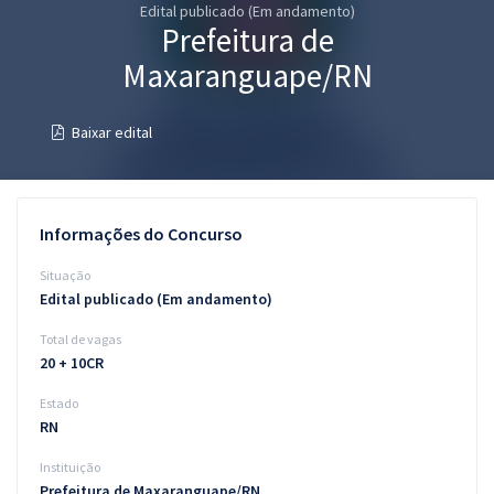
Edital publicado (Em andamento)
Pós
Prefeitura de
Graduação
Maxaranguape/RN
OAB
Baixar edital
Mentorias
Questões grátis
Informações do Concurso
Conteúdo gratuito
Situação
Edital publicado (Em andamento)
Blog
Total de vagas
Aprovados
20 + 10CR
Estado
Atendimento
RN
Instituição
Prefeitura de Maxaranguape/RN