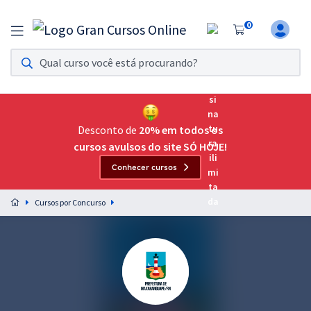
0
Assinatura Ilimitada 11
Acesso a todos os cursos. Teste grátis por 7 dias!
Assinatura OAB Até Passar
Acesso ilimitado a toda preparação para o Exame da
Desconto de
20% em todos os
Ordem, até você passar!
cursos avulsos do site SÓ HOJE!
Conhecer cursos
Residências Multiprofissionais
Preparação completa e intensiva para as principais
Cursos por Concurso
residências em saúde do Brasil
Concursos
Assinatura Ilimitada
Cursos 20% OFF