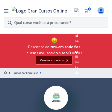
0
Assinatura Ilimitada 11
Acesso a todos os cursos. Teste grátis por 7 dias!
Assinatura OAB Até Passar
Acesso ilimitado a toda preparação para o Exame da
Desconto de
20% em todos os
Ordem, até você passar!
cursos avulsos do site SÓ HOJE!
Conhecer cursos
Residências Multiprofissionais
Preparação completa e intensiva para as principais
Cursos por Concurso
residências em saúde do Brasil
Concursos
Assinatura Ilimitada
Cursos 20% OFF