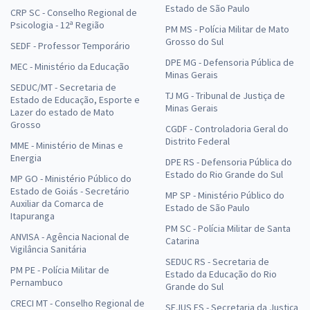
Estado de São Paulo
CRP SC - Conselho Regional de
Psicologia - 12ª Região
PM MS - Polícia Militar de Mato
Grosso do Sul
SEDF - Professor Temporário
DPE MG - Defensoria Pública de
MEC - Ministério da Educação
Minas Gerais
SEDUC/MT - Secretaria de
TJ MG - Tribunal de Justiça de
Estado de Educação, Esporte e
Minas Gerais
Lazer do estado de Mato
Grosso
CGDF - Controladoria Geral do
Distrito Federal
MME - Ministério de Minas e
Energia
DPE RS - Defensoria Pública do
Estado do Rio Grande do Sul
MP GO - Ministério Público do
Estado de Goiás - Secretário
MP SP - Ministério Público do
Auxiliar da Comarca de
Estado de São Paulo
Itapuranga
PM SC - Polícia Militar de Santa
ANVISA - Agência Nacional de
Catarina
Vigilância Sanitária
SEDUC RS - Secretaria de
PM PE - Polícia Militar de
Estado da Educação do Rio
Pernambuco
Grande do Sul
CRECI MT - Conselho Regional de
SEJUS ES - Secretaria da Justiça