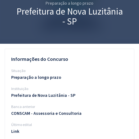
Preparação a longo prazo
Pós
Prefeitura de Nova Luzitânia
Graduação
- SP
OAB
Mentorias
Informações do Concurso
Questões grátis
Situação
Conteúdo gratuito
Preparação a longo prazo
Instituição
Blog
Prefeitura de Nova Luzitânia - SP
Aprovados
Banca anterior
CONSCAM - Assessoria e Consultoria
Atendimento
Último edital
Link