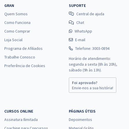
GRAN
SUPORTE
Quem Somos
Central de ajuda
Como Funciona
Chat
Como Comprar
WhatsApp
Loja Social
E-mail
Programa de Afiliados
Telefone: 3003-0894
Trabalhe Conosco
Horário de atendimento:
segunda a sexta (8h às 20h),
Preferência de Cookies
sábado (9h às 13h).
Foi aprovado?
Envie-nos a sua história!
CURSOS ONLINE
PÁGINAS ÚTEIS
Assinatura Ilimitada
Depoimentos
Coaching para Concursos
Material Grátis