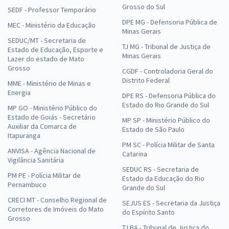
Grosso do Sul
SEDF - Professor Temporário
DPE MG - Defensoria Pública de
MEC - Ministério da Educação
Minas Gerais
SEDUC/MT - Secretaria de
TJ MG - Tribunal de Justiça de
Estado de Educação, Esporte e
Minas Gerais
Lazer do estado de Mato
Grosso
CGDF - Controladoria Geral do
Distrito Federal
MME - Ministério de Minas e
Energia
DPE RS - Defensoria Pública do
Estado do Rio Grande do Sul
MP GO - Ministério Público do
Estado de Goiás - Secretário
MP SP - Ministério Público do
Auxiliar da Comarca de
Estado de São Paulo
Itapuranga
PM SC - Polícia Militar de Santa
ANVISA - Agência Nacional de
Catarina
Vigilância Sanitária
SEDUC RS - Secretaria de
PM PE - Polícia Militar de
Estado da Educação do Rio
Pernambuco
Grande do Sul
CRECI MT - Conselho Regional de
SEJUS ES - Secretaria da Justiça
Corretores de Imóveis do Mato
do Espírito Santo
Grosso
TJ BA - Tribunal de Justiça do