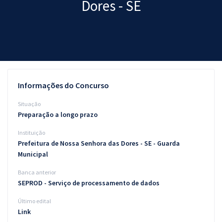
Dores - SE
Pós
Graduação
OAB
Mentorias
Informações do Concurso
Questões grátis
Situação
Preparação a longo prazo
Conteúdo gratuito
Instituição
Blog
Prefeitura de Nossa Senhora das Dores - SE - Guarda
Municipal
Aprovados
Banca anterior
SEPROD - Serviço de processamento de dados
Atendimento
Último edital
Link