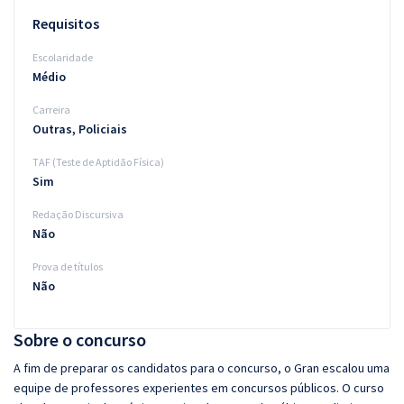
Requisitos
Escolaridade
Médio
Carreira
Outras, Policiais
TAF (Teste de Aptidão Física)
Sim
Redação Discursiva
Não
Prova de títulos
Não
Sobre o concurso
A fim de preparar os candidatos para o concurso, o Gran escalou uma
equipe de professores experientes em concursos públicos. O curso