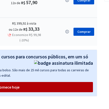
Comprar
57,90
R$
12x de
R$ 399,92
à vista
33,33
R$
ou 12x de
Comprar
Economize R$ 99,98
(-20%)
s cursos para concursos públicos, em um só
 bolso. São mais de 25 mil cursos para todas as carreiras de
-edital.
omece hoje