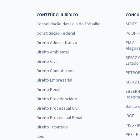
CONTEÚDO JURÍDICO
CONCU
Consolidação das Leis do Trabalho
SEDES
Constituição Federal
PC DF -
Direito Administrativo
PM AL - 
Alagoa
Direito Ambiental
SEFAZ C
Direito Civil
Estado
Direito Constitucional
PETRO
Direito Empresarial
SEFAZ 
Direito Penal
EBSERH 
Hospita
Direito Previdenciário
Banco d
Direito Processual Civil
IBGE
Direito Processual Penal
INSS - 
Direito Tributário
PRF - P
Leis