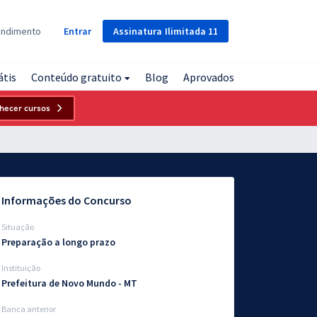
Assinatura
Ilimitada
11
endimento
Entrar
átis
Conteúdo gratuito
Blog
Aprovados
hecer cursos
Informações do Concurso
Situação
Preparação a longo prazo
Instituição
Prefeitura de Novo Mundo - MT
Banca anterior