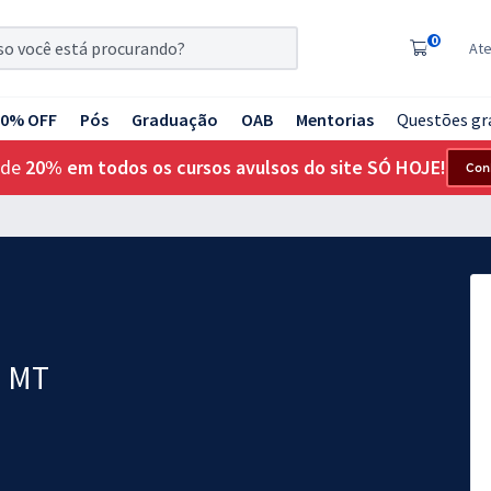
0
At
20% OFF
Pós
Graduação
OAB
Mentorias
Questões gr
 de
20% em todos os cursos avulsos do site SÓ HOJE!
Con
- MT