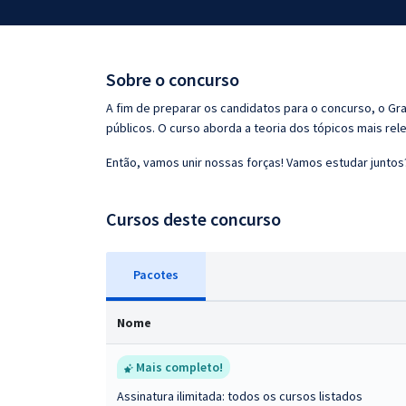
Pós
Graduação
Sobre o concurso
OAB
A fim de preparar os candidatos para o concurso, o G
públicos. O curso aborda a teoria dos tópicos mais rele
Mentorias
Então, vamos unir nossas forças! Vamos estudar juntos
Questões grátis
Cursos deste concurso
Conteúdo gratuito
Blog
Pacotes
Aprovados
Nome
Atendimento
Mais completo!
Assinatura ilimitada: todos os cursos listados