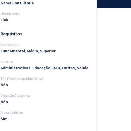
Gama Consultoria
Último edital
Link
Requisitos
Escolaridade
Fundamental, Médio, Superior
Carreira
Administrativas, Educação, OAB, Outras, Saúde
TAF (Teste de Aptidão Física)
Não
Redação Discursiva
Não
Prova de títulos
Sim