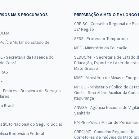
RSOS MAIS PROCURADOS
PREPARAÇÃO A MÉDIO E A LONGO
CRP SC - Conselho Regional de Psic
12ª Região
 DELTA
SEDF - Professor Temporário
Polícia Militar do Estado de
s
MEC - Ministério da Educação
E - Secretaria da Fazenda do
SEDUC/MT - Secretaria de Estado 
 do Ceará
Educação, Esporte e Lazer do est
Mato Grosso
BRAS
MME - Ministério de Minas e Energi
DF
MP GO - Ministério Público do Esta
- Empresa Brasileira de Serviços
Goiás - Secretário Auxiliar da Com
lares
Itapuranga
o Brasil
ANVISA - Agência Nacional de Vigilâ
Sanitária
PM PE - Polícia Militar de Pernamb
Instituto Nacional do Seguro Social
CRECI MT - Conselho Regional de
olícia Rodoviária Federal
Corretores de Imóveis do Mato Gr