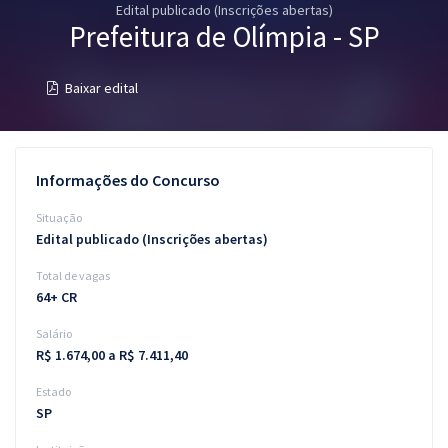
Edital publicado (Inscrições abertas)
Pós
Prefeitura de Olímpia - SP
Graduação
Baixar edital
OAB
Mentorias
Informações do Concurso
Questões grátis
Situação
Edital publicado (Inscrições abertas)
Conteúdo gratuito
Total de vagas
Blog
64+ CR
Aprovados
Salário
R$ 1.674,00 a R$ 7.411,40
Atendimento
Estado
SP