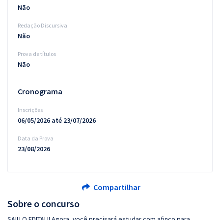
Não
Redação Discursiva
Não
Prova de títulos
Não
Cronograma
Inscrições
06/05/2026 até 23/07/2026
Data da Prova
23/08/2026
Compartilhar
Sobre o concurso
SAIU O EDITAL!! Agora, você precisará estudar com afinco para