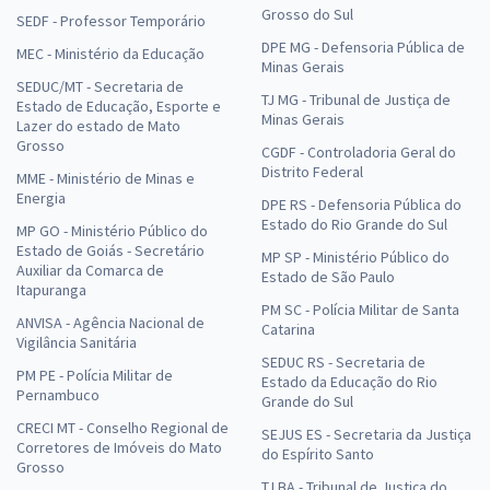
Grosso do Sul
SEDF - Professor Temporário
DPE MG - Defensoria Pública de
MEC - Ministério da Educação
Minas Gerais
SEDUC/MT - Secretaria de
TJ MG - Tribunal de Justiça de
Estado de Educação, Esporte e
Minas Gerais
Lazer do estado de Mato
Grosso
CGDF - Controladoria Geral do
Distrito Federal
MME - Ministério de Minas e
Energia
DPE RS - Defensoria Pública do
Estado do Rio Grande do Sul
MP GO - Ministério Público do
Estado de Goiás - Secretário
MP SP - Ministério Público do
Auxiliar da Comarca de
Estado de São Paulo
Itapuranga
PM SC - Polícia Militar de Santa
ANVISA - Agência Nacional de
Catarina
Vigilância Sanitária
SEDUC RS - Secretaria de
PM PE - Polícia Militar de
Estado da Educação do Rio
Pernambuco
Grande do Sul
CRECI MT - Conselho Regional de
SEJUS ES - Secretaria da Justiça
Corretores de Imóveis do Mato
do Espírito Santo
Grosso
TJ BA - Tribunal de Justiça do