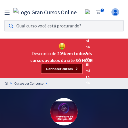
0
Assinatura Ilimitada 11
Acesso a todos os cursos. Teste grátis por 7 dias!
Assinatura OAB Até Passar
Acesso ilimitado a toda preparação para o Exame da
Desconto de
20% em todos os
Ordem, até você passar!
cursos avulsos do site SÓ HOJE!
Conhecer cursos
Residências Multiprofissionais
Preparação completa e intensiva para as principais
Cursos por Concurso
residências em saúde do Brasil
Concursos
Assinatura Ilimitada
Cursos 20% OFF