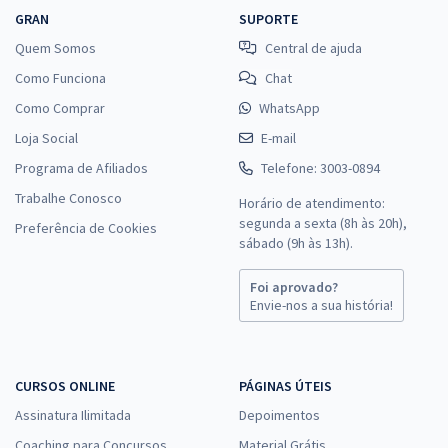
GRAN
SUPORTE
Quem Somos
Central de ajuda
Como Funciona
Chat
Como Comprar
WhatsApp
Loja Social
E-mail
Programa de Afiliados
Telefone: 3003-0894
Trabalhe Conosco
Horário de atendimento:
segunda a sexta (8h às 20h),
Preferência de Cookies
sábado (9h às 13h).
Foi aprovado?
Envie-nos a sua história!
CURSOS ONLINE
PÁGINAS ÚTEIS
Assinatura Ilimitada
Depoimentos
Coaching para Concursos
Material Grátis