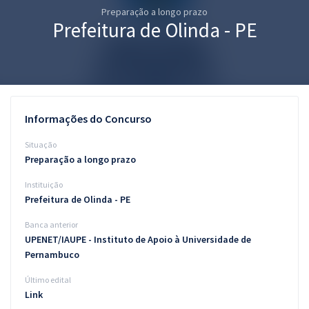
Preparação a longo prazo
Pós
Prefeitura de Olinda - PE
Graduação
OAB
Mentorias
Informações do Concurso
Questões grátis
Situação
Preparação a longo prazo
Conteúdo gratuito
Instituição
Blog
Prefeitura de Olinda - PE
Aprovados
Banca anterior
UPENET/IAUPE - Instituto de Apoio à Universidade de
Pernambuco
Atendimento
Último edital
Link