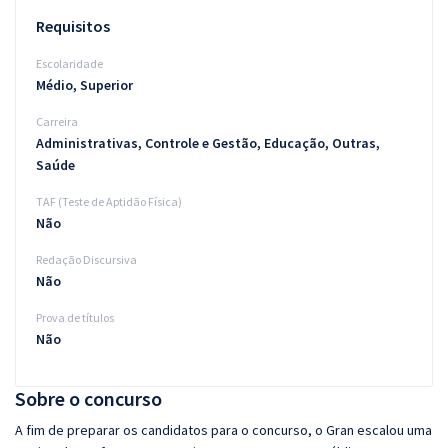
Requisitos
Escolaridade
Médio, Superior
Carreira
Administrativas, Controle e Gestão, Educação, Outras,
Saúde
TAF (Teste de Aptidão Física)
Não
Redação Discursiva
Não
Prova de títulos
Não
Sobre o concurso
A fim de preparar os candidatos para o concurso, o Gran escalou uma