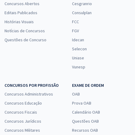
Concursos Abertos
Cesgranrio
Editais Publicados
Consulplan
Histórias Visuais
FCC
Notícias de Concursos
FGV
Questões de Concurso
Idecan
Selecon
Uniase
Vunesp
CONCURSOS POR PROFISSÃO
EXAME DE ORDEM
Concursos Administrativos
OAB
Concursos Educação
Prova OAB
Concursos Fiscais
Calendário OAB
Concursos Jurídicos
Questões OAB
Concursos Militares
Recursos OAB