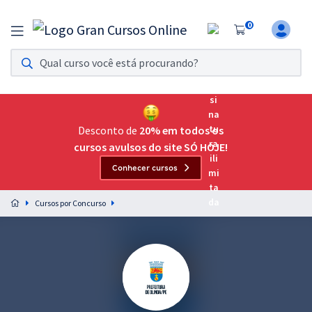
0
Assinatura Ilimitada 11
Acesso a todos os cursos. Teste grátis por 7 dias!
Assinatura OAB Até Passar
Acesso ilimitado a toda preparação para o Exame da
Desconto de
20% em todos os
Ordem, até você passar!
cursos avulsos do site SÓ HOJE!
Conhecer cursos
Residências Multiprofissionais
Preparação completa e intensiva para as principais
Cursos por Concurso
residências em saúde do Brasil
Concursos
Assinatura Ilimitada
Cursos 20% OFF