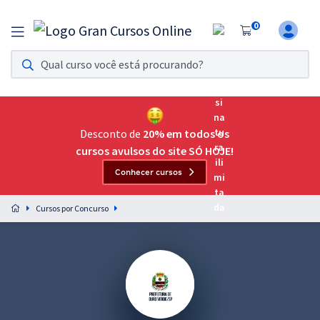
0
Assinatura Ilimitada 11
Acesso a todos os cursos. Teste grátis por 7 dias!
Assinatura OAB Até Passar
Acesso ilimitado a toda preparação para o Exame da
Desconto de
20% em todos os
Ordem, até você passar!
cursos avulsos do site SÓ HOJE!
Conhecer cursos
Residências Multiprofissionais
Preparação completa e intensiva para as principais
Cursos por Concurso
residências em saúde do Brasil
Concursos
Assinatura Ilimitada
Cursos 20% OFF