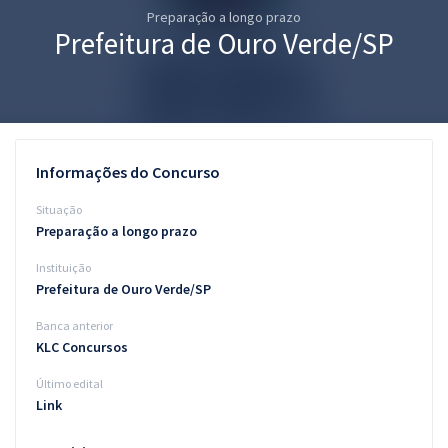
Preparação a longo prazo
Pós
Prefeitura de Ouro Verde/SP
Graduação
OAB
Mentorias
Informações do Concurso
Questões grátis
Situação
Preparação a longo prazo
Conteúdo gratuito
Instituição
Blog
Prefeitura de Ouro Verde/SP
Aprovados
Banca anterior
KLC Concursos
Atendimento
Último edital
Link