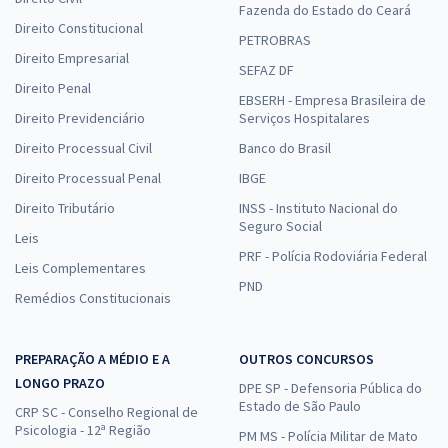
Fazenda do Estado do Ceará
Direito Constitucional
PETROBRAS
Direito Empresarial
SEFAZ DF
Direito Penal
EBSERH - Empresa Brasileira de
Direito Previdenciário
Serviços Hospitalares
Direito Processual Civil
Banco do Brasil
Direito Processual Penal
IBGE
Direito Tributário
INSS - Instituto Nacional do
Seguro Social
Leis
PRF - Polícia Rodoviária Federal
Leis Complementares
PND
Remédios Constitucionais
PREPARAÇÃO A MÉDIO E A
OUTROS CONCURSOS
LONGO PRAZO
DPE SP - Defensoria Pública do
Estado de São Paulo
CRP SC - Conselho Regional de
Psicologia - 12ª Região
PM MS - Polícia Militar de Mato