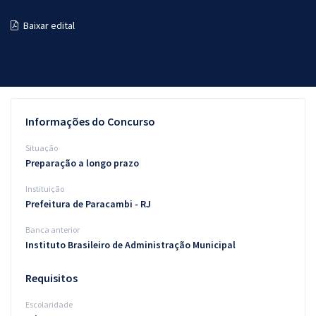
Pós
Baixar edital
Graduação
OAB
Mentorias
Informações do Concurso
Questões grátis
Situação
Preparação a longo prazo
Conteúdo gratuito
Instituição
Blog
Prefeitura de Paracambi - RJ
Aprovados
Banca anterior
Instituto Brasileiro de Administração Municipal
Atendimento
Requisitos
Escolaridade