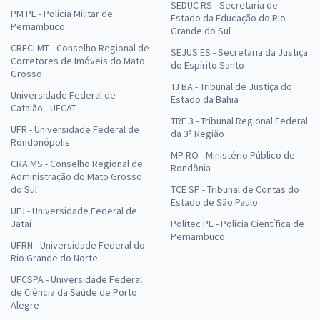
SEDUC RS - Secretaria de
PM PE - Polícia Militar de
Estado da Educação do Rio
Pernambuco
Grande do Sul
CRECI MT - Conselho Regional de
SEJUS ES - Secretaria da Justiça
Corretores de Imóveis do Mato
do Espírito Santo
Grosso
TJ BA - Tribunal de Justiça do
Universidade Federal de
Estado da Bahia
Catalão - UFCAT
TRF 3 - Tribunal Regional Federal
UFR - Universidade Federal de
da 3ª Região
Rondonópolis
MP RO - Ministério Público de
CRA MS - Conselho Regional de
Rondônia
Administração do Mato Grosso
do Sul
TCE SP - Tribunal de Contas do
Estado de São Paulo
UFJ - Universidade Federal de
Jataí
Politec PE - Polícia Científica de
Pernambuco
UFRN - Universidade Federal do
Rio Grande do Norte
UFCSPA - Universidade Federal
de Ciência da Saúde de Porto
Alegre