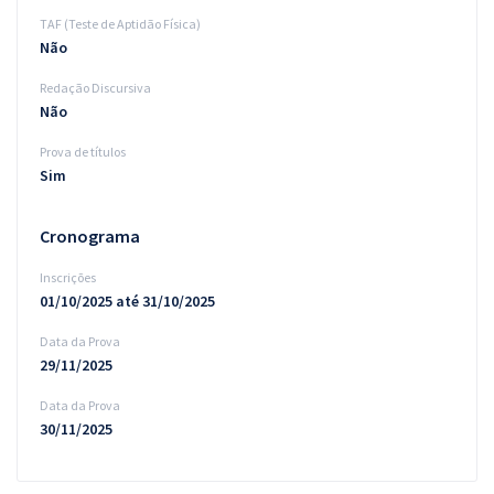
TAF (Teste de Aptidão Física)
Não
Redação Discursiva
Não
Prova de títulos
Sim
Cronograma
Inscrições
01/10/2025 até 31/10/2025
Data da Prova
29/11/2025
Data da Prova
30/11/2025