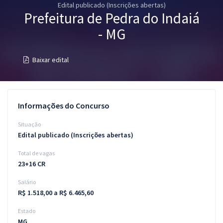
Edital publicado (Inscrições abertas)
Pós
Prefeitura de Pedra do Indaiá
Graduação
- MG
OAB
Baixar edital
Mentorias
Questões grátis
Informações do Concurso
Conteúdo gratuito
Situação
Edital publicado (Inscrições abertas)
Blog
Total de vagas
Aprovados
23+16 CR
Salário
Atendimento
R$ 1.518,00 a R$ 6.465,60
Estado
MG