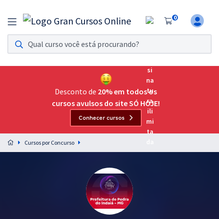
0
Assinatura Ilimitada 11
Acesso a todos os cursos. Teste grátis por 7 dias!
Assinatura OAB Até Passar
Acesso ilimitado a toda preparação para o Exame da
Desconto de
20% em todos os
Ordem, até você passar!
cursos avulsos do site SÓ HOJE!
Conhecer cursos
Residências Multiprofissionais
Preparação completa e intensiva para as principais
Cursos por Concurso
residências em saúde do Brasil
Concursos
Assinatura Ilimitada
Cursos 20% OFF