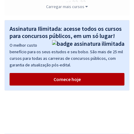
22,32
R$
ou 12x de
Carregar mais cursos
Economize R$ 66,96 (-20%)
Comprar
Assinatura Ilimitada: acesse todos os cursos
para concursos públicos, em um só lugar!
O melhor custo
Prefeitura de Pedras de Fogo - PB - Fiscal de Tributos
benefício para os seus estudos e seu bolso. São mais de 25 mil
R$ 399,92
à vista
cursos para todas as carreiras de concursos públicos, com
33,33
R$
ou 12x de
garantia de atualização pós-edital.
Economize R$ 99,98 (-20%)
Comece hoje
Comprar
Prefeitura de Pedras de Fogo - PB - Professor B - Matemática
R$ 399,92
à vista
33,33
R$
ou 12x de
Economize R$ 99,98 (-20%)