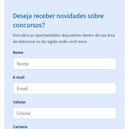
Comprar
Deseja receber novidades sobre
concursos?
Prefeitura de Pedras de Fogo - PB - Professor B - História
Descubra as oportunidades disponíveis dentro da sua área
de interesse ou da região onde você mora.
R$ 399,92
à vista
33,33
R$
ou 12x de
Nome
Economize R$ 99,98 (-20%)
Comprar
E-mail
Prefeitura de Pedras de Fogo - PB - Professor B - Inglês
Celular
R$ 399,92
à vista
33,33
R$
ou 12x de
Economize R$ 99,98 (-20%)
Comprar
Carreira