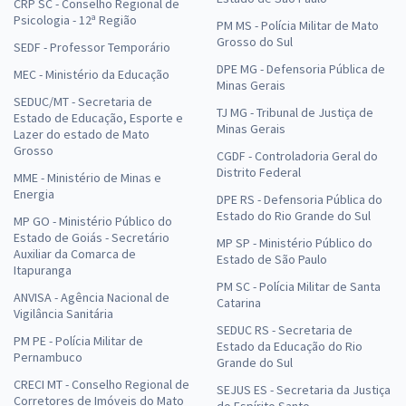
CRP SC - Conselho Regional de
Psicologia - 12ª Região
PM MS - Polícia Militar de Mato
Grosso do Sul
SEDF - Professor Temporário
DPE MG - Defensoria Pública de
MEC - Ministério da Educação
Minas Gerais
SEDUC/MT - Secretaria de
TJ MG - Tribunal de Justiça de
Estado de Educação, Esporte e
Minas Gerais
Lazer do estado de Mato
Grosso
CGDF - Controladoria Geral do
Distrito Federal
MME - Ministério de Minas e
Energia
DPE RS - Defensoria Pública do
Estado do Rio Grande do Sul
MP GO - Ministério Público do
Estado de Goiás - Secretário
MP SP - Ministério Público do
Auxiliar da Comarca de
Estado de São Paulo
Itapuranga
PM SC - Polícia Militar de Santa
ANVISA - Agência Nacional de
Catarina
Vigilância Sanitária
SEDUC RS - Secretaria de
PM PE - Polícia Militar de
Estado da Educação do Rio
Pernambuco
Grande do Sul
CRECI MT - Conselho Regional de
SEJUS ES - Secretaria da Justiça
Corretores de Imóveis do Mato