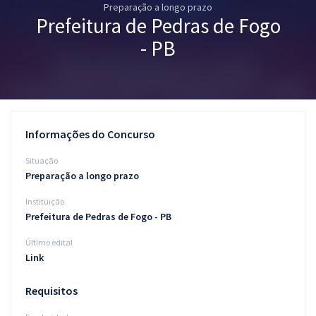
Preparação a longo prazo
Pós
Prefeitura de Pedras de Fogo
Graduação
- PB
OAB
Mentorias
Informações do Concurso
Questões grátis
Situação
Conteúdo gratuito
Preparação a longo prazo
Instituição
Blog
Prefeitura de Pedras de Fogo - PB
Aprovados
Último edital
Link
Atendimento
Requisitos