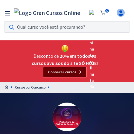
0
Assinatura Ilimitada 11
Acesso a todos os cursos. Teste grátis por 7 dias!
Assinatura OAB Até Passar
Acesso ilimitado a toda preparação para o Exame da
Desconto de
20% em todos os
Ordem, até você passar!
cursos avulsos do site SÓ HOJE!
Conhecer cursos
Residências Multiprofissionais
Preparação completa e intensiva para as principais
Cursos por Concurso
residências em saúde do Brasil
Concursos
Assinatura Ilimitada
Cursos 20% OFF