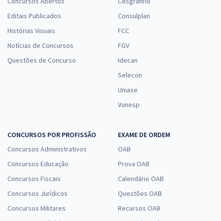
Concursos Abertos
Cesgranrio
Editais Publicados
Consulplan
Histórias Visuais
FCC
Notícias de Concursos
FGV
Questões de Concurso
Idecan
Selecon
Uniase
Vunesp
CONCURSOS POR PROFISSÃO
EXAME DE ORDEM
Concursos Administrativos
OAB
Concursos Educação
Prova OAB
Concursos Fiscais
Calendário OAB
Concursos Jurídicos
Questões OAB
Concursos Militares
Recursos OAB