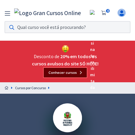
0
Assinatura Ilimitada 11
Acesso a todos os cursos. Teste grátis por 7 dias!
Assinatura OAB Até Passar
Acesso ilimitado a toda preparação para o Exame da
Desconto de
20% em todos os
Ordem, até você passar!
cursos avulsos do site SÓ HOJE!
Conhecer cursos
Residências Multiprofissionais
Preparação completa e intensiva para as principais
Cursos por Concurso
residências em saúde do Brasil
Concursos
Assinatura Ilimitada
Cursos 20% OFF