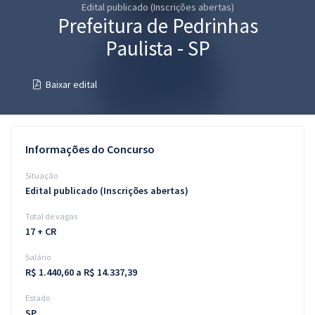
Edital publicado (Inscrições abertas)
Pós
Prefeitura de Pedrinhas
Graduação
Paulista - SP
OAB
Baixar edital
Mentorias
Questões grátis
Informações do Concurso
Conteúdo gratuito
Situação
Edital publicado (Inscrições abertas)
Blog
Total de vagas
Aprovados
17 + CR
Salário
Atendimento
R$ 1.440,60 a R$ 14.337,39
Estado
SP