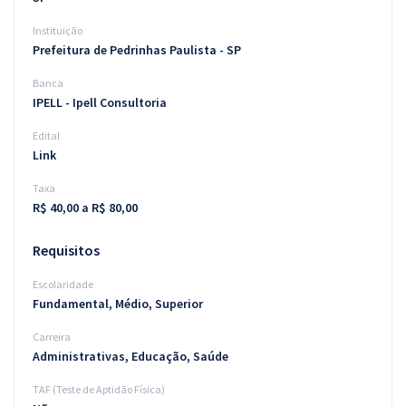
Instituição
Prefeitura de Pedrinhas Paulista - SP
Banca
IPELL - Ipell Consultoria
Edital
Link
Taxa
R$ 40,00 a R$ 80,00
Requisitos
Escolaridade
Fundamental, Médio, Superior
Carreira
Administrativas, Educação, Saúde
TAF (Teste de Aptidão Física)