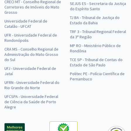
CRECI MT - Conselho Regional de
SEJUS ES - Secretaria da Justiça
Corretores de Imóveis do Mato
do Espírito Santo
Grosso
TJ BA - Tribunal de Justiça do
Universidade Federal de
Estado da Bahia
Catalão - UFCAT
TRF 3 - Tribunal Regional Federal
UFR - Universidade Federal de
da 3ª Região
Rondonópolis
MP RO - Ministério Público de
CRA MS - Conselho Regional de
Rondônia
Administração do Mato Grosso
do Sul
TCE SP - Tribunal de Contas do
Estado de São Paulo
UFJ - Universidade Federal de
Jataí
Politec PE - Polícia Científica de
Pernambuco
UFRN - Universidade Federal do
Rio Grande do Norte
UFCSPA - Universidade Federal
de Ciência da Saúde de Porto
Alegre