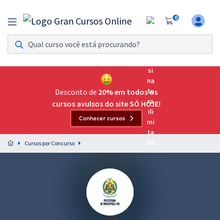
0
Assinatura Ilimitada 11
Acesso a todos os cursos. Teste grátis por 7 dias!
Assinatura OAB Até Passar
Acesso ilimitado a toda preparação para o Exame da
Desconto de
20% em todos os
Ordem, até você passar!
cursos avulsos do site SÓ HOJE!
Conhecer cursos
Residências Multiprofissionais
Preparação completa e intensiva para as principais
Cursos por Concurso
residências em saúde do Brasil
Concursos
Assinatura Ilimitada
Cursos 20% OFF