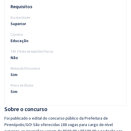
Requisitos
Escolaridade
Superior
Carreira
Educação
TAF (Teste de Aptidão Física)
Não
Redação Discursiva
Sim
Prova de títulos
Sim
Sobre o concurso
Foi publicado o edital do concurso público da Prefeitura de
Pirenópolis/GO! São oferecidas 188 vagas para cargo de nível