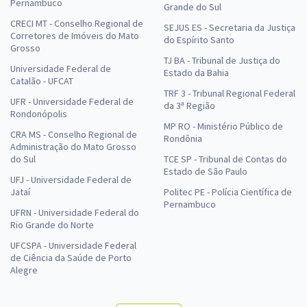
Pernambuco
Grande do Sul
CRECI MT - Conselho Regional de
SEJUS ES - Secretaria da Justiça
Corretores de Imóveis do Mato
do Espírito Santo
Grosso
TJ BA - Tribunal de Justiça do
Universidade Federal de
Estado da Bahia
Catalão - UFCAT
TRF 3 - Tribunal Regional Federal
UFR - Universidade Federal de
da 3ª Região
Rondonópolis
MP RO - Ministério Público de
CRA MS - Conselho Regional de
Rondônia
Administração do Mato Grosso
do Sul
TCE SP - Tribunal de Contas do
Estado de São Paulo
UFJ - Universidade Federal de
Jataí
Politec PE - Polícia Científica de
Pernambuco
UFRN - Universidade Federal do
Rio Grande do Norte
UFCSPA - Universidade Federal
de Ciência da Saúde de Porto
Alegre