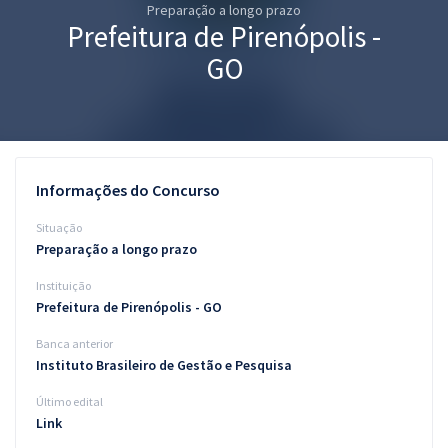
Preparação a longo prazo
Pós
Prefeitura de Pirenópolis -
Graduação
GO
OAB
Mentorias
Informações do Concurso
Questões grátis
Situação
Conteúdo gratuito
Preparação a longo prazo
Instituição
Blog
Prefeitura de Pirenópolis - GO
Aprovados
Banca anterior
Instituto Brasileiro de Gestão e Pesquisa
Atendimento
Último edital
Link