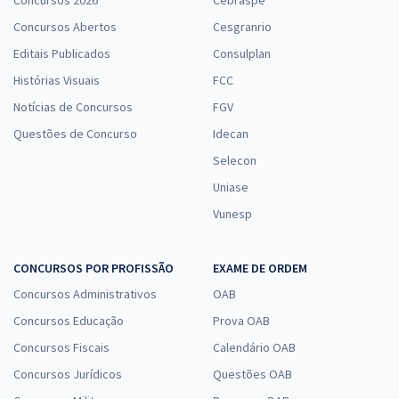
Concursos 2026
Cebraspe
Concursos Abertos
Cesgranrio
Editais Publicados
Consulplan
Histórias Visuais
FCC
Notícias de Concursos
FGV
Questões de Concurso
Idecan
Selecon
Uniase
Vunesp
CONCURSOS POR PROFISSÃO
EXAME DE ORDEM
Concursos Administrativos
OAB
Concursos Educação
Prova OAB
Concursos Fiscais
Calendário OAB
Concursos Jurídicos
Questões OAB