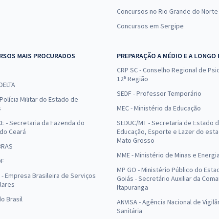
Concursos no Rio Grande do Norte
Concursos em Sergipe
RSOS MAIS PROCURADOS
PREPARAÇÃO A MÉDIO E A LONGO
CRP SC - Conselho Regional de Psic
12ª Região
 DELTA
SEDF - Professor Temporário
Polícia Militar do Estado de
s
MEC - Ministério da Educação
E - Secretaria da Fazenda do
SEDUC/MT - Secretaria de Estado 
 do Ceará
Educação, Esporte e Lazer do est
Mato Grosso
BRAS
MME - Ministério de Minas e Energi
DF
MP GO - Ministério Público do Esta
- Empresa Brasileira de Serviços
Goiás - Secretário Auxiliar da Com
lares
Itapuranga
o Brasil
ANVISA - Agência Nacional de Vigilâ
Sanitária