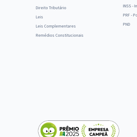
INSS - 
Direito Tributário
PRF - P
Leis
PND
Leis Complementares
Remédios Constitucionais