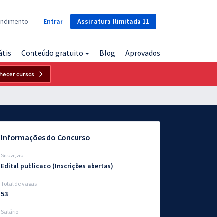
Assinatura
Ilimitada
11
endimento
Entrar
átis
Conteúdo gratuito
Blog
Aprovados
hecer cursos
Informações do Concurso
Situação
Edital publicado (Inscrições abertas)
Total de vagas
53
Salário