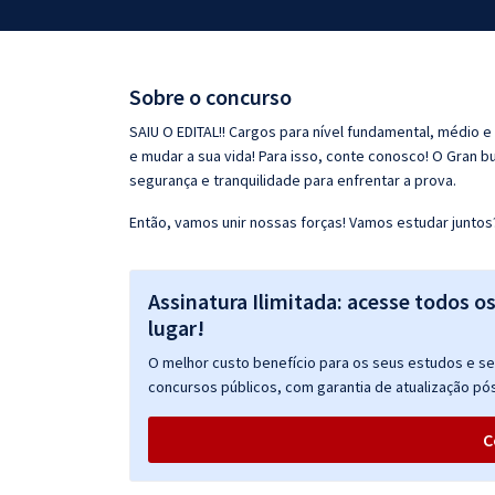
Pós
Graduação
Sobre o concurso
OAB
SAIU O EDITAL!! Cargos para nível fundamental, médio e
e mudar a sua vida! Para isso, conte conosco! O Gran b
Mentorias
segurança e tranquilidade para enfrentar a prova.
Então, vamos unir nossas forças! Vamos estudar juntos
Questões grátis
Conteúdo gratuito
Assinatura Ilimitada: acesse todos o
Blog
lugar!
Aprovados
O melhor custo benefício para os seus estudos e seu
concursos públicos, com garantia de atualização pós
Atendimento
C