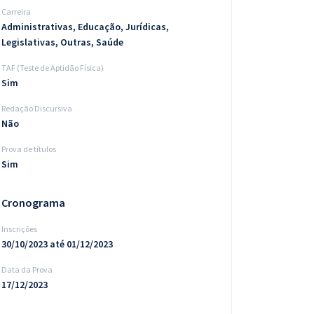
Carreira
Administrativas, Educação, Jurídicas,
Legislativas, Outras, Saúde
TAF (Teste de Aptidão Física)
Sim
Redação Discursiva
Não
Prova de títulos
Sim
Cronograma
Inscrições
30/10/2023 até 01/12/2023
Data da Prova
17/12/2023