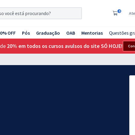
0
At
20% OFF
Pós
Graduação
OAB
Mentorias
Questões gr
 de
20% em todos os cursos avulsos do site SÓ HOJE!
Con