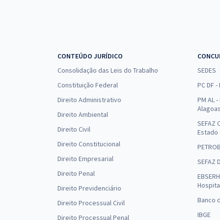
CONTEÚDO JURÍDICO
CONCU
Consolidação das Leis do Trabalho
SEDES
Constituição Federal
PC DF -
Direito Administrativo
PM AL - 
Alagoa
Direito Ambiental
SEFAZ C
Direito Civil
Estado
Direito Constitucional
PETRO
Direito Empresarial
SEFAZ 
Direito Penal
EBSERH 
Hospita
Direito Previdenciário
Banco d
Direito Processual Civil
IBGE
Direito Processual Penal