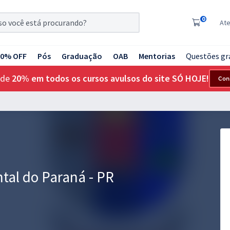
0
At
20% OFF
Pós
Graduação
OAB
Mentorias
Questões gr
 de
20% em todos os cursos avulsos do site SÓ HOJE!
Con
ntal do Paraná - PR