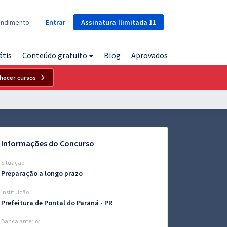
Assinatura
Ilimitada
11
endimento
Entrar
átis
Conteúdo gratuito
Blog
Aprovados
hecer cursos
Informações do Concurso
Situação
Preparação a longo prazo
Instituição
Prefeitura de Pontal do Paraná - PR
Banca anterior