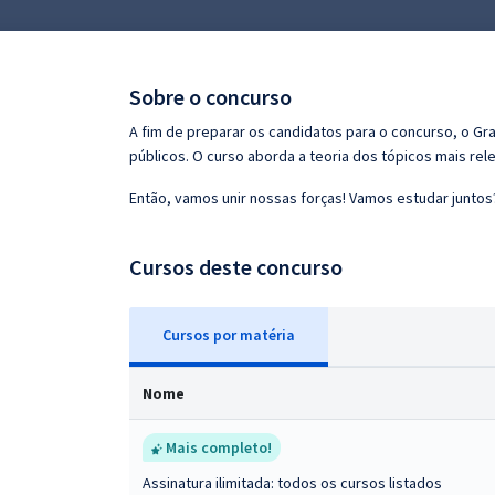
Pós
Graduação
Sobre o concurso
OAB
A fim de preparar os candidatos para o concurso, o G
públicos. O curso aborda a teoria dos tópicos mais rele
Mentorias
Então, vamos unir nossas forças! Vamos estudar juntos
Questões grátis
Cursos deste concurso
Conteúdo gratuito
Blog
Cursos
p
or matéria
Aprovados
Nome
Atendimento
Mais completo!
Assinatura ilimitada: todos os cursos listados