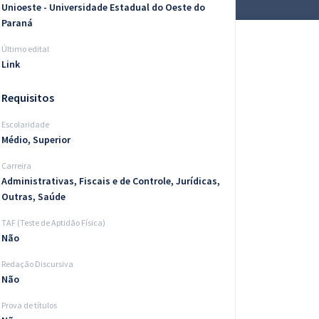
Unioeste - Universidade Estadual do Oeste do
Paraná
Último edital
Link
Requisitos
Escolaridade
Médio, Superior
Carreira
Administrativas, Fiscais e de Controle, Jurídicas,
Outras, Saúde
TAF (Teste de Aptidão Física)
Não
Redação Discursiva
Não
Prova de títulos