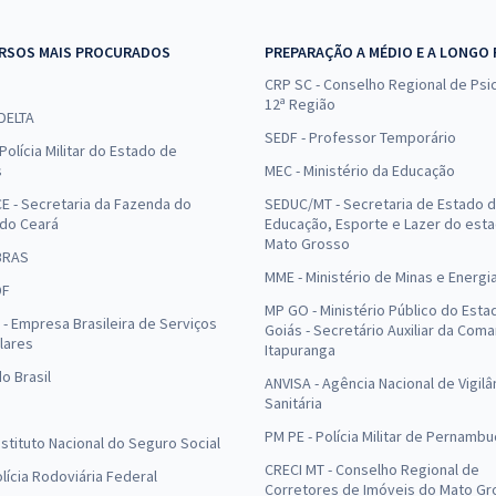
RSOS MAIS PROCURADOS
PREPARAÇÃO A MÉDIO E A LONGO
CRP SC - Conselho Regional de Psic
12ª Região
 DELTA
SEDF - Professor Temporário
Polícia Militar do Estado de
s
MEC - Ministério da Educação
E - Secretaria da Fazenda do
SEDUC/MT - Secretaria de Estado 
 do Ceará
Educação, Esporte e Lazer do est
Mato Grosso
BRAS
MME - Ministério de Minas e Energi
DF
MP GO - Ministério Público do Esta
- Empresa Brasileira de Serviços
Goiás - Secretário Auxiliar da Com
lares
Itapuranga
o Brasil
ANVISA - Agência Nacional de Vigilâ
Sanitária
PM PE - Polícia Militar de Pernamb
Instituto Nacional do Seguro Social
CRECI MT - Conselho Regional de
olícia Rodoviária Federal
Corretores de Imóveis do Mato Gr