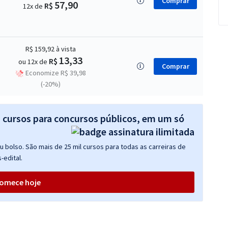
Comprar
57,90
R$
12x de
R$ 159,92
à vista
13,33
R$
ou 12x de
Comprar
Economize R$ 39,98
(-20%)
s cursos para concursos públicos, em um só
 bolso. São mais de 25 mil cursos para todas as carreiras de
-edital.
omece hoje