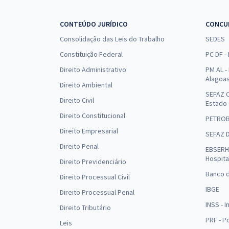
CONTEÚDO JURÍDICO
CONCU
Consolidação das Leis do Trabalho
SEDES
Constituição Federal
PC DF -
Direito Administrativo
PM AL - 
Alagoa
Direito Ambiental
SEFAZ C
Direito Civil
Estado
Direito Constitucional
PETRO
Direito Empresarial
SEFAZ 
Direito Penal
EBSERH 
Hospita
Direito Previdenciário
Banco d
Direito Processual Civil
IBGE
Direito Processual Penal
INSS - 
Direito Tributário
PRF - P
Leis