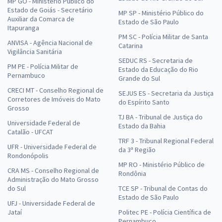
MP GO - Ministério Público do
Estado de Goiás - Secretário
MP SP - Ministério Público do
Auxiliar da Comarca de
Estado de São Paulo
Itapuranga
PM SC - Polícia Militar de Santa
ANVISA - Agência Nacional de
Catarina
Vigilância Sanitária
SEDUC RS - Secretaria de
PM PE - Polícia Militar de
Estado da Educação do Rio
Pernambuco
Grande do Sul
CRECI MT - Conselho Regional de
SEJUS ES - Secretaria da Justiça
Corretores de Imóveis do Mato
do Espírito Santo
Grosso
TJ BA - Tribunal de Justiça do
Universidade Federal de
Estado da Bahia
Catalão - UFCAT
TRF 3 - Tribunal Regional Federal
UFR - Universidade Federal de
da 3ª Região
Rondonópolis
MP RO - Ministério Público de
CRA MS - Conselho Regional de
Rondônia
Administração do Mato Grosso
do Sul
TCE SP - Tribunal de Contas do
Estado de São Paulo
UFJ - Universidade Federal de
Jataí
Politec PE - Polícia Científica de
Pernambuco