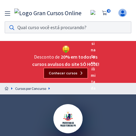
0
Assinatura Ilimitada 11
Acesso a todos os cursos. Teste grátis por 7 dias!
Assinatura OAB Até Passar
Acesso ilimitado a toda preparação para o Exame da
Desconto de
20% em todos os
Ordem, até você passar!
cursos avulsos do site SÓ HOJE!
Conhecer cursos
Residências Multiprofissionais
Preparação completa e intensiva para as principais
Cursos por Concurso
residências em saúde do Brasil
Concursos
Assinatura Ilimitada
Cursos 20% OFF