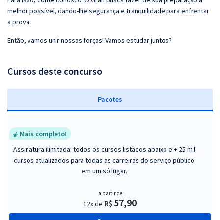
Para isso, conte conosco! O Gran busca fazer de sua preparação a
melhor possível, dando-lhe segurança e tranquilidade para enfrentar
a prova.
Então, vamos unir nossas forças! Vamos estudar juntos?
Cursos deste concurso
Pacotes
Mais completo!
Assinatura ilimitada: todos os cursos listados abaixo e + 25 mil
cursos atualizados para todas as carreiras do serviço público
em um só lugar.
a partir de
57,90
R$
12x de