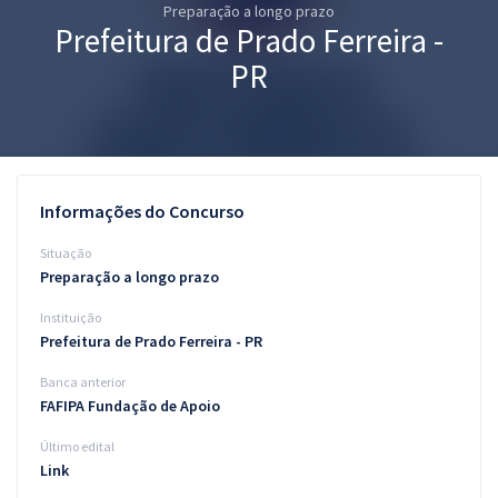
Preparação a longo prazo
Pós
Prefeitura de Prado Ferreira -
Graduação
PR
OAB
Mentorias
Informações do Concurso
Questões grátis
Situação
Conteúdo gratuito
Preparação a longo prazo
Instituição
Blog
Prefeitura de Prado Ferreira - PR
Aprovados
Banca anterior
FAFIPA Fundação de Apoio
Atendimento
Último edital
Link