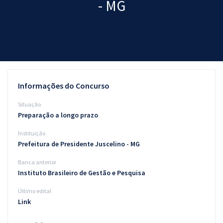
- MG
Pós
Graduação
OAB
Mentorias
Informações do Concurso
Questões grátis
Situação
Preparação a longo prazo
Conteúdo gratuito
Instituição
Blog
Prefeitura de Presidente Juscelino - MG
Aprovados
Banca anterior
Instituto Brasileiro de Gestão e Pesquisa
Atendimento
Último edital
Link