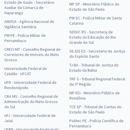
Estado de Goiás - Secretário
MP SP - Ministério Público do
Auxiliar da Comarca de
Estado de São Paulo
Itapuranga
PM SC - Polícia Militar de Santa
ANVISA - Agência Nacional de
Catarina
Vigilância Sanitária
SEDUC RS - Secretaria de
PM PE - Polícia Militar de
Estado da Educação do Rio
Pernambuco
Grande do Sul
CRECI MT - Conselho Regional de
SEJUS ES - Secretaria da Justiça
Corretores de Imóveis do Mato
do Espírito Santo
Grosso
TJ BA - Tribunal de Justiça do
Universidade Federal de
Estado da Bahia
Catalão - UFCAT
TRF 3 - Tribunal Regional Federal
UFR - Universidade Federal de
da 3ª Região
Rondonópolis
MP RO - Ministério Público de
CRA MS - Conselho Regional de
Rondônia
Administração do Mato Grosso
do Sul
TCE SP - Tribunal de Contas do
Estado de São Paulo
UFJ - Universidade Federal de
Jataí
Politec PE - Polícia Científica de
Pernambuco
UFRN - Universidade Federal do