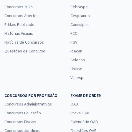
Concursos 2026
Cebraspe
Concursos Abertos
Cesgranrio
Editais Publicados
Consulplan
Histórias Visuais
FCC
Notícias de Concursos
FGV
Questões de Concurso
Idecan
Selecon
Uniase
Vunesp
CONCURSOS POR PROFISSÃO
EXAME DE ORDEM
Concursos Administrativos
OAB
Concursos Educação
Prova OAB
Concursos Fiscais
Calendário OAB
Concursos Jurídicos
Questões OAB