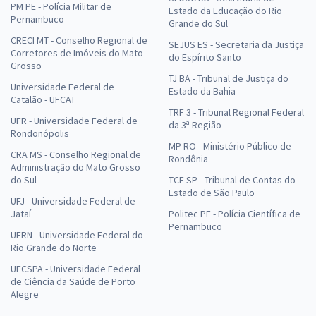
PM PE - Polícia Militar de
Estado da Educação do Rio
Pernambuco
Grande do Sul
CRECI MT - Conselho Regional de
SEJUS ES - Secretaria da Justiça
Corretores de Imóveis do Mato
do Espírito Santo
Grosso
TJ BA - Tribunal de Justiça do
Universidade Federal de
Estado da Bahia
Catalão - UFCAT
TRF 3 - Tribunal Regional Federal
UFR - Universidade Federal de
da 3ª Região
Rondonópolis
MP RO - Ministério Público de
CRA MS - Conselho Regional de
Rondônia
Administração do Mato Grosso
do Sul
TCE SP - Tribunal de Contas do
Estado de São Paulo
UFJ - Universidade Federal de
Jataí
Politec PE - Polícia Científica de
Pernambuco
UFRN - Universidade Federal do
Rio Grande do Norte
UFCSPA - Universidade Federal
de Ciência da Saúde de Porto
Alegre