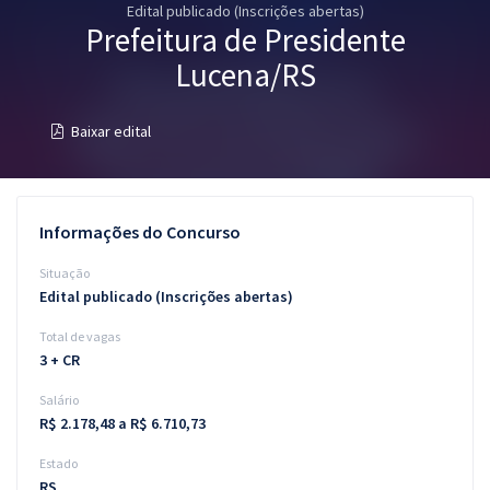
Edital publicado (Inscrições abertas)
Pós
Prefeitura de Presidente
Graduação
Lucena/RS
OAB
Baixar edital
Mentorias
Questões grátis
Informações do Concurso
Conteúdo gratuito
Situação
Edital publicado (Inscrições abertas)
Blog
Total de vagas
Aprovados
3 + CR
Salário
Atendimento
R$ 2.178,48 a R$ 6.710,73
Estado
RS