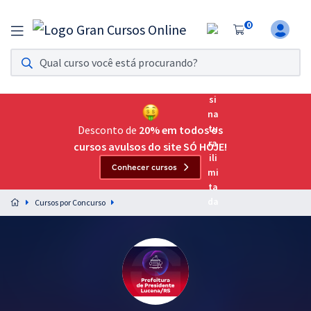
0
Assinatura Ilimitada 11
Acesso a todos os cursos. Teste grátis por 7 dias!
Assinatura OAB Até Passar
Acesso ilimitado a toda preparação para o Exame da
Desconto de
20% em todos os
Ordem, até você passar!
cursos avulsos do site SÓ HOJE!
Conhecer cursos
Residências Multiprofissionais
Preparação completa e intensiva para as principais
Cursos por Concurso
residências em saúde do Brasil
Concursos
Assinatura Ilimitada
Cursos 20% OFF