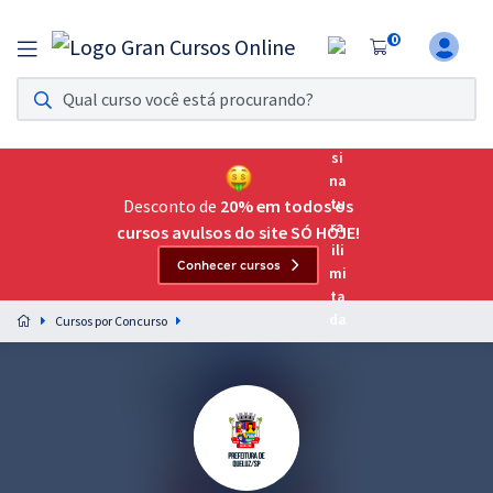
0
Assinatura Ilimitada 11
Acesso a todos os cursos. Teste grátis por 7 dias!
Assinatura OAB Até Passar
Acesso ilimitado a toda preparação para o Exame da
Desconto de
20% em todos os
Ordem, até você passar!
cursos avulsos do site SÓ HOJE!
Conhecer cursos
Residências Multiprofissionais
Preparação completa e intensiva para as principais
Cursos por Concurso
residências em saúde do Brasil
Concursos
Assinatura Ilimitada
Cursos 20% OFF