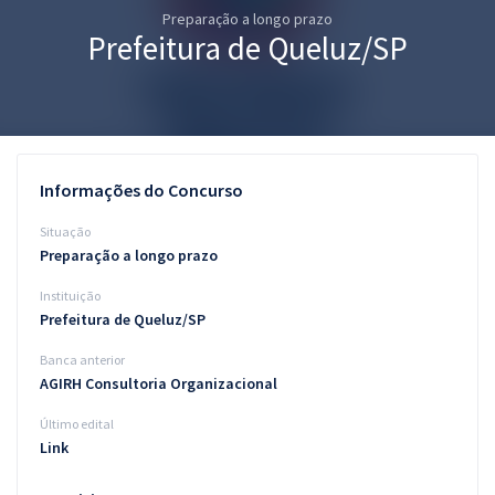
Preparação a longo prazo
Pós
Prefeitura de Queluz/SP
Graduação
OAB
Mentorias
Informações do Concurso
Questões grátis
Situação
Preparação a longo prazo
Conteúdo gratuito
Instituição
Blog
Prefeitura de Queluz/SP
Aprovados
Banca anterior
AGIRH Consultoria Organizacional
Atendimento
Último edital
Link