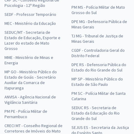
CRP SC - Conselho Regional de
Psicologia - 12ª Região
PM MS - Polícia Militar de Mato
Grosso do Sul
SEDF - Professor Temporário
DPE MG - Defensoria Pública de
MEC - Ministério da Educação
Minas Gerais
SEDUC/MT - Secretaria de
TJ MG - Tribunal de Justiça de
Estado de Educação, Esporte e
Minas Gerais
Lazer do estado de Mato
Grosso
CGDF - Controladoria Geral do
Distrito Federal
MME - Ministério de Minas e
Energia
DPE RS - Defensoria Pública do
Estado do Rio Grande do Sul
MP GO - Ministério Público do
Estado de Goiás - Secretário
MP SP - Ministério Público do
Auxiliar da Comarca de
Estado de São Paulo
Itapuranga
PM SC - Polícia Militar de Santa
ANVISA - Agência Nacional de
Catarina
Vigilância Sanitária
SEDUC RS - Secretaria de
PM PE - Polícia Militar de
Estado da Educação do Rio
Pernambuco
Grande do Sul
CRECI MT - Conselho Regional de
SEJUS ES - Secretaria da Justiça
Corretores de Imóveis do Mato
do Espírito Santo