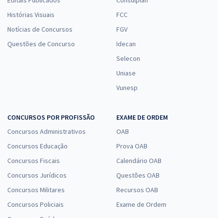
Editais Publicados
Consulplan
Histórias Visuais
FCC
Notícias de Concursos
FGV
Questões de Concurso
Idecan
Selecon
Uniase
Vunesp
CONCURSOS POR PROFISSÃO
EXAME DE ORDEM
Concursos Administrativos
OAB
Concursos Educação
Prova OAB
Concursos Fiscais
Calendário OAB
Concursos Jurídicos
Questões OAB
Concursos Militares
Recursos OAB
Concursos Policiais
Exame de Ordem