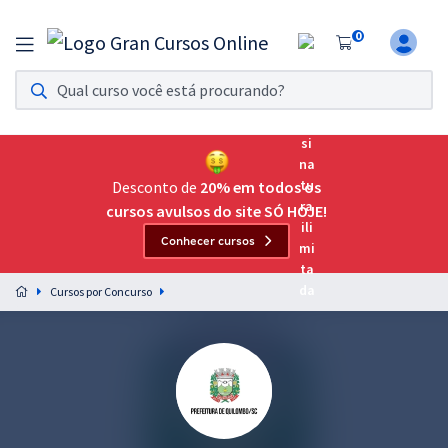
0
Assinatura Ilimitada 11
Acesso a todos os cursos. Teste grátis por 7 dias!
Assinatura OAB Até Passar
Acesso ilimitado a toda preparação para o Exame da
Desconto de
20% em todos os
Ordem, até você passar!
cursos avulsos do site SÓ HOJE!
Conhecer cursos
Residências Multiprofissionais
Preparação completa e intensiva para as principais
Cursos por Concurso
residências em saúde do Brasil
Concursos
Assinatura Ilimitada
Cursos 20% OFF