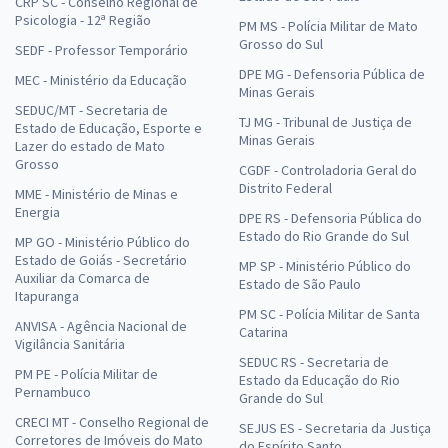
CRP SC - Conselho Regional de
Psicologia - 12ª Região
PM MS - Polícia Militar de Mato
Grosso do Sul
SEDF - Professor Temporário
DPE MG - Defensoria Pública de
MEC - Ministério da Educação
Minas Gerais
SEDUC/MT - Secretaria de
TJ MG - Tribunal de Justiça de
Estado de Educação, Esporte e
Minas Gerais
Lazer do estado de Mato
Grosso
CGDF - Controladoria Geral do
Distrito Federal
MME - Ministério de Minas e
Energia
DPE RS - Defensoria Pública do
Estado do Rio Grande do Sul
MP GO - Ministério Público do
Estado de Goiás - Secretário
MP SP - Ministério Público do
Auxiliar da Comarca de
Estado de São Paulo
Itapuranga
PM SC - Polícia Militar de Santa
ANVISA - Agência Nacional de
Catarina
Vigilância Sanitária
SEDUC RS - Secretaria de
PM PE - Polícia Militar de
Estado da Educação do Rio
Pernambuco
Grande do Sul
CRECI MT - Conselho Regional de
SEJUS ES - Secretaria da Justiça
Corretores de Imóveis do Mato
do Espírito Santo