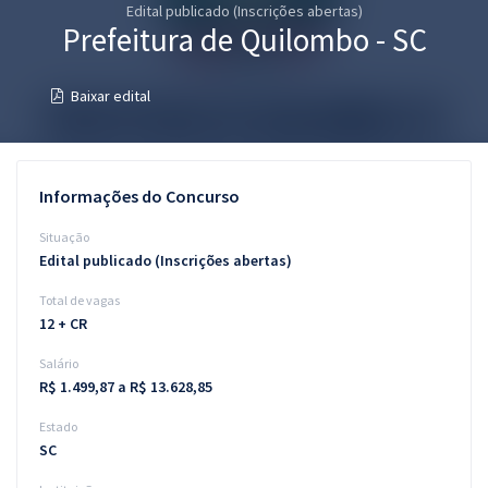
Edital publicado (Inscrições abertas)
Pós
Prefeitura de Quilombo - SC
Graduação
Baixar edital
OAB
Mentorias
Informações do Concurso
Questões grátis
Situação
Edital publicado (Inscrições abertas)
Conteúdo gratuito
Total de vagas
Blog
12 + CR
Aprovados
Salário
R$ 1.499,87 a R$ 13.628,85
Atendimento
Estado
SC