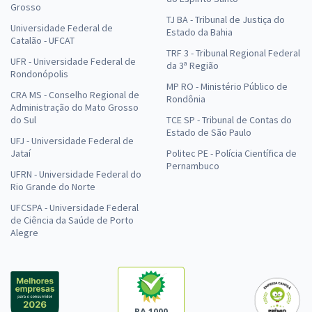
Grosso
TJ BA - Tribunal de Justiça do
Universidade Federal de
Estado da Bahia
Catalão - UFCAT
TRF 3 - Tribunal Regional Federal
UFR - Universidade Federal de
da 3ª Região
Rondonópolis
MP RO - Ministério Público de
CRA MS - Conselho Regional de
Rondônia
Administração do Mato Grosso
do Sul
TCE SP - Tribunal de Contas do
Estado de São Paulo
UFJ - Universidade Federal de
Jataí
Politec PE - Polícia Científica de
Pernambuco
UFRN - Universidade Federal do
Rio Grande do Norte
UFCSPA - Universidade Federal
de Ciência da Saúde de Porto
Alegre
RA 1000