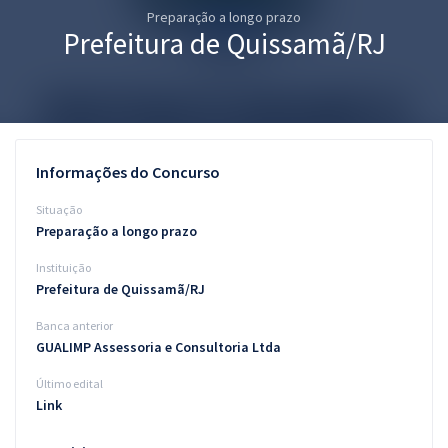
Preparação a longo prazo
Pós
Prefeitura de Quissamã/RJ
Graduação
OAB
Mentorias
Informações do Concurso
Questões grátis
Situação
Preparação a longo prazo
Conteúdo gratuito
Instituição
Blog
Prefeitura de Quissamã/RJ
Aprovados
Banca anterior
GUALIMP Assessoria e Consultoria Ltda
Atendimento
Último edital
Link