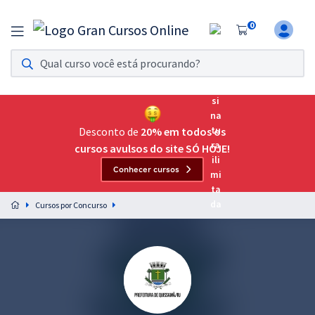
0
Assinatura Ilimitada 11
Acesso a todos os cursos. Teste grátis por 7 dias!
Assinatura OAB Até Passar
Acesso ilimitado a toda preparação para o Exame da
Desconto de
20% em todos os
Ordem, até você passar!
cursos avulsos do site SÓ HOJE!
Conhecer cursos
Residências Multiprofissionais
Preparação completa e intensiva para as principais
Cursos por Concurso
residências em saúde do Brasil
Concursos
Assinatura Ilimitada
Cursos 20% OFF