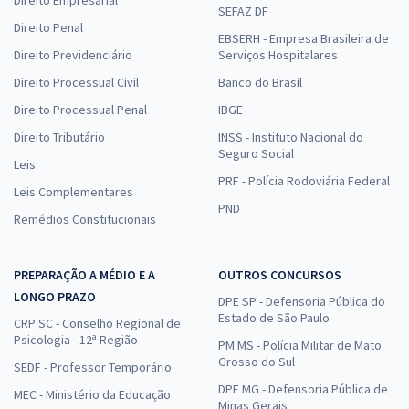
Direito Empresarial
SEFAZ DF
Direito Penal
EBSERH - Empresa Brasileira de
Direito Previdenciário
Serviços Hospitalares
Direito Processual Civil
Banco do Brasil
Direito Processual Penal
IBGE
Direito Tributário
INSS - Instituto Nacional do
Seguro Social
Leis
PRF - Polícia Rodoviária Federal
Leis Complementares
PND
Remédios Constitucionais
PREPARAÇÃO A MÉDIO E A
OUTROS CONCURSOS
LONGO PRAZO
DPE SP - Defensoria Pública do
Estado de São Paulo
CRP SC - Conselho Regional de
Psicologia - 12ª Região
PM MS - Polícia Militar de Mato
Grosso do Sul
SEDF - Professor Temporário
DPE MG - Defensoria Pública de
MEC - Ministério da Educação
Minas Gerais