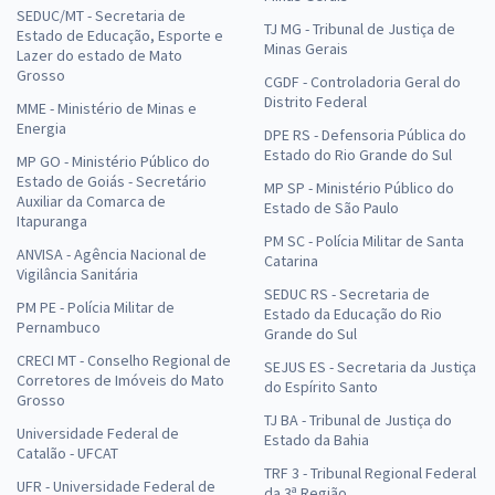
SEDUC/MT - Secretaria de
TJ MG - Tribunal de Justiça de
Estado de Educação, Esporte e
Minas Gerais
Lazer do estado de Mato
Grosso
CGDF - Controladoria Geral do
Distrito Federal
MME - Ministério de Minas e
Energia
DPE RS - Defensoria Pública do
Estado do Rio Grande do Sul
MP GO - Ministério Público do
Estado de Goiás - Secretário
MP SP - Ministério Público do
Auxiliar da Comarca de
Estado de São Paulo
Itapuranga
PM SC - Polícia Militar de Santa
ANVISA - Agência Nacional de
Catarina
Vigilância Sanitária
SEDUC RS - Secretaria de
PM PE - Polícia Militar de
Estado da Educação do Rio
Pernambuco
Grande do Sul
CRECI MT - Conselho Regional de
SEJUS ES - Secretaria da Justiça
Corretores de Imóveis do Mato
do Espírito Santo
Grosso
TJ BA - Tribunal de Justiça do
Universidade Federal de
Estado da Bahia
Catalão - UFCAT
TRF 3 - Tribunal Regional Federal
UFR - Universidade Federal de
da 3ª Região