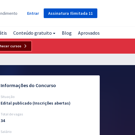
Assinatura
Ilimitada
11
endimento
Entrar
átis
Conteúdo gratuito
Blog
Aprovados
hecer cursos
Informações do Concurso
Situação
Edital publicado (Inscrições abertas)
Total de vagas
34
Salário