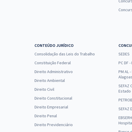
Concurs
Concur
CONTEÚDO JURÍDICO
CONCU
Consolidação das Leis do Trabalho
SEDES
Constituição Federal
PC DF -
Direito Administrativo
PM AL - 
Alagoa
Direito Ambiental
SEFAZ C
Direito Civil
Estado
Direito Constitucional
PETRO
Direito Empresarial
SEFAZ 
Direito Penal
EBSERH 
Hospita
Direito Previdenciário
Banco d