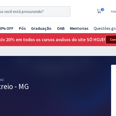
0
At
20% OFF
Pós
Graduação
OAB
Mentorias
Questões gr
 de
20% em todos os cursos avulsos do site SÓ HOJE!
Con
as)
creio - MG