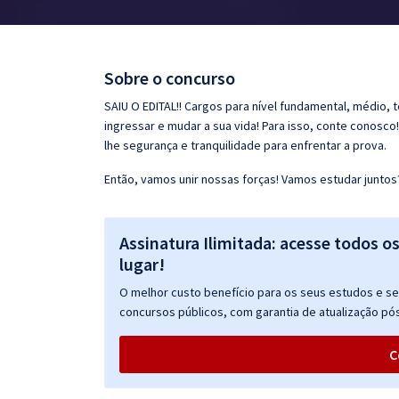
Pós
Graduação
Sobre o concurso
OAB
SAIU O EDITAL!! Cargos para nível fundamental, médio, 
ingressar e mudar a sua vida! Para isso, conte conosco
Mentorias
lhe segurança e tranquilidade para enfrentar a prova.
Então, vamos unir nossas forças! Vamos estudar juntos
Questões grátis
Conteúdo gratuito
Assinatura Ilimitada: acesse todos o
Blog
lugar!
Aprovados
O melhor custo benefício para os seus estudos e seu
concursos públicos, com garantia de atualização pós
Atendimento
C