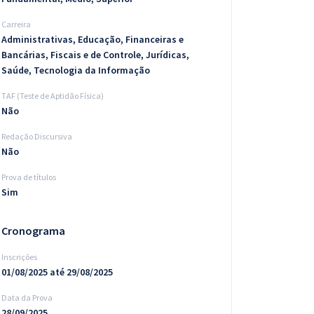
Carreira
Administrativas, Educação, Financeiras e
Bancárias, Fiscais e de Controle, Jurídicas,
Saúde, Tecnologia da Informação
TAF (Teste de Aptidão Física)
Não
Redação Discursiva
Não
Prova de títulos
Sim
Cronograma
Inscrições
01/08/2025 até 29/08/2025
Data da Prova
28/09/2025