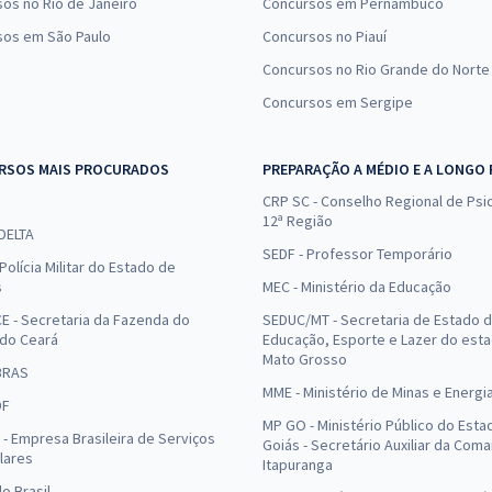
os no Rio de Janeiro
Concursos em Pernambuco
sos em São Paulo
Concursos no Piauí
Concursos no Rio Grande do Norte
Concursos em Sergipe
RSOS MAIS PROCURADOS
PREPARAÇÃO A MÉDIO E A LONGO
CRP SC - Conselho Regional de Psic
12ª Região
 DELTA
SEDF - Professor Temporário
Polícia Militar do Estado de
s
MEC - Ministério da Educação
E - Secretaria da Fazenda do
SEDUC/MT - Secretaria de Estado 
 do Ceará
Educação, Esporte e Lazer do est
Mato Grosso
BRAS
MME - Ministério de Minas e Energi
DF
MP GO - Ministério Público do Esta
- Empresa Brasileira de Serviços
Goiás - Secretário Auxiliar da Com
lares
Itapuranga
o Brasil