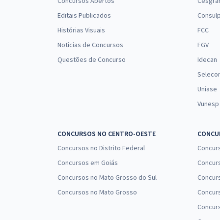
Concursos Abertos
Cesgra
Editais Publicados
Consulp
Histórias Visuais
FCC
Notícias de Concursos
FGV
Questões de Concurso
Idecan
Seleco
Uniase
Vunesp
CONCURSOS NO CENTRO-OESTE
CONCUR
Concursos no Distrito Federal
Concur
Concursos em Goiás
Concurs
Concursos no Mato Grosso do Sul
Concurs
Concursos no Mato Grosso
Concurs
Concur