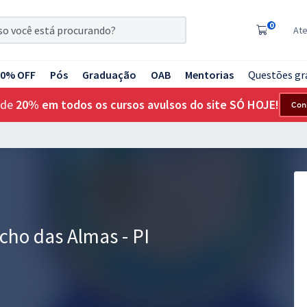
0
At
20% OFF
Pós
Graduação
OAB
Mentorias
Questões gr
 de
20% em todos os cursos avulsos do site SÓ HOJE!
Con
acho das Almas - PI