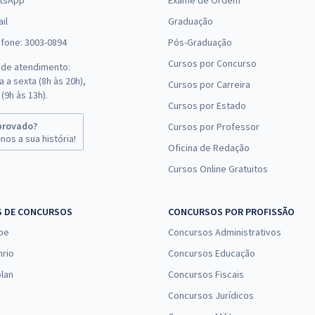
tsApp
Exame de Ordem
il
Graduação
efone: 3003-0894
Pós-Graduação
Cursos por Concurso
 de atendimento:
 a sexta (8h às 20h),
Cursos por Carreira
(9h às 13h).
Cursos por Estado
provado?
Cursos por Professor
nos a sua história!
Oficina de Redação
Cursos Online Gratuitos
S DE CONCURSOS
CONCURSOS POR PROFISSÃO
pe
Concursos Administrativos
nrio
Concursos Educação
lan
Concursos Fiscais
Concursos Jurídicos