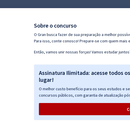
Pós
Graduação
Sobre o concurso
OAB
O Gran busca fazer de sua preparação a melhor possíve
Para isso, conte conosco! Prepare-se com quem mais 
Mentorias
Então, vamos unir nossas forças! Vamos estudar juntos
Questões grátis
Assinatura Ilimitada: acesse todos o
Conteúdo gratuito
lugar!
Blog
O melhor custo benefício para os seus estudos e seu
Aprovados
concursos públicos, com garantia de atualização pós
C
Atendimento