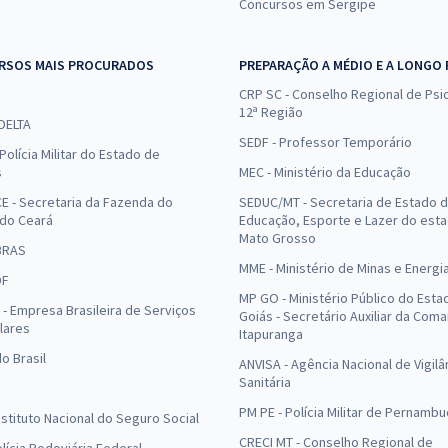
Concursos em Sergipe
RSOS MAIS PROCURADOS
PREPARAÇÃO A MÉDIO E A LONGO
CRP SC - Conselho Regional de Psic
12ª Região
 DELTA
SEDF - Professor Temporário
Polícia Militar do Estado de
s
MEC - Ministério da Educação
E - Secretaria da Fazenda do
SEDUC/MT - Secretaria de Estado 
 do Ceará
Educação, Esporte e Lazer do est
Mato Grosso
BRAS
MME - Ministério de Minas e Energi
DF
MP GO - Ministério Público do Esta
- Empresa Brasileira de Serviços
Goiás - Secretário Auxiliar da Com
lares
Itapuranga
o Brasil
ANVISA - Agência Nacional de Vigilâ
Sanitária
PM PE - Polícia Militar de Pernamb
Instituto Nacional do Seguro Social
CRECI MT - Conselho Regional de