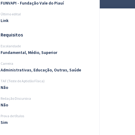
FUNVAPI - Fundação Vale do Piauí
Último edital
Link
Requisitos
Escolaridade
Fundamental, Médio, Superior
Carreira
Administrativas, Educação, Outras, Saúde
TAF (Teste de Aptidão Física)
Não
Redação Discursiva
Não
Prova de títulos
Sim