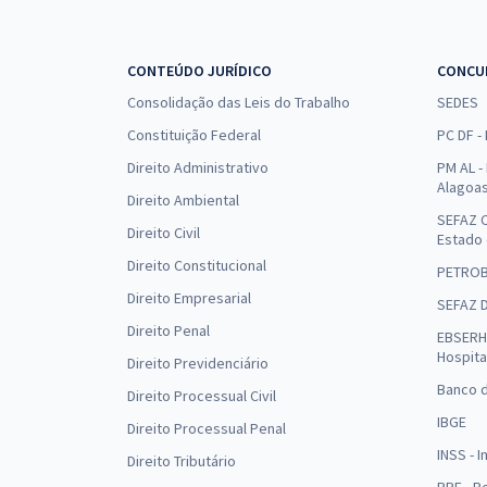
CONTEÚDO JURÍDICO
CONCU
Consolidação das Leis do Trabalho
SEDES
Constituição Federal
PC DF -
Direito Administrativo
PM AL - 
Alagoa
Direito Ambiental
SEFAZ C
Direito Civil
Estado
Direito Constitucional
PETRO
Direito Empresarial
SEFAZ 
Direito Penal
EBSERH 
Hospita
Direito Previdenciário
Banco d
Direito Processual Civil
IBGE
Direito Processual Penal
INSS - 
Direito Tributário