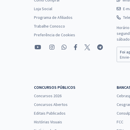
Como Comprar
Wha
Loja Social
E-ma
Programa de Afiliados
Tel
Trabalhe Conosco
Horário
segunda
Preferência de Cookies
sábado 
Foi a
Envie-
CONCURSOS PÚBLICOS
BANCA
Concursos 2026
Cebras
Concursos Abertos
Cesgra
Editais Publicados
Consulp
Histórias Visuais
FCC