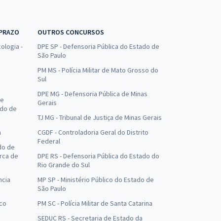
 PRAZO
OUTROS CONCURSOS
ologia -
DPE SP - Defensoria Pública do Estado de
São Paulo
PM MS - Polícia Militar de Mato Grosso do
Sul
DPE MG - Defensoria Pública de Minas
de
Gerais
ado de
TJ MG - Tribunal de Justiça de Minas Gerais
a
CGDF - Controladoria Geral do Distrito
Federal
do de
arca de
DPE RS - Defensoria Pública do Estado do
Rio Grande do Sul
ncia
MP SP - Ministério Público do Estado de
São Paulo
uco
PM SC - Polícia Militar de Santa Catarina
SEDUC RS - Secretaria de Estado da