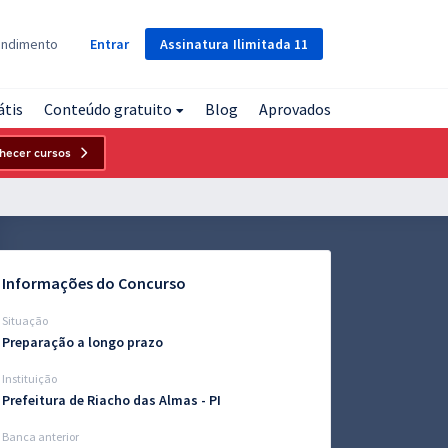
Assinatura
Ilimitada
11
endimento
Entrar
átis
Conteúdo gratuito
Blog
Aprovados
hecer cursos
Informações do Concurso
Situação
Preparação a longo prazo
Instituição
Prefeitura de Riacho das Almas - PI
Banca anterior