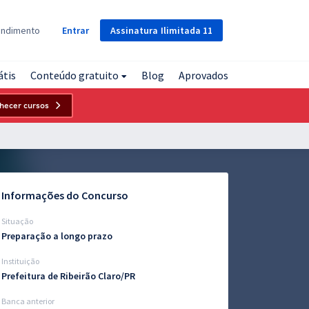
Assinatura
Ilimitada
11
endimento
Entrar
átis
Conteúdo gratuito
Blog
Aprovados
hecer cursos
Informações do Concurso
Situação
Preparação a longo prazo
Instituição
Prefeitura de Ribeirão Claro/PR
Banca anterior