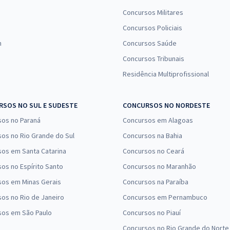
Concursos Militares
Concursos Policiais
n
Concursos Saúde
Concursos Tribunais
Residência Multiprofissional
SOS NO SUL E SUDESTE
CONCURSOS NO NORDESTE
sos no Paraná
Concursos em Alagoas
os no Rio Grande do Sul
Concursos na Bahia
os em Santa Catarina
Concursos no Ceará
os no Espírito Santo
Concursos no Maranhão
sos em Minas Gerais
Concursos na Paraíba
os no Rio de Janeiro
Concursos em Pernambuco
sos em São Paulo
Concursos no Piauí
Concursos no Rio Grande do Norte