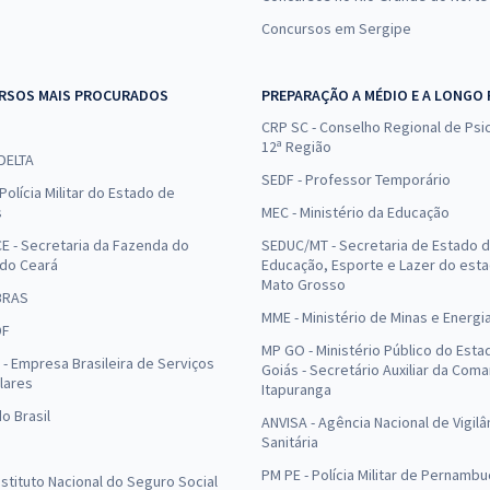
Concursos em Sergipe
RSOS MAIS PROCURADOS
PREPARAÇÃO A MÉDIO E A LONGO
CRP SC - Conselho Regional de Psic
12ª Região
 DELTA
SEDF - Professor Temporário
Polícia Militar do Estado de
s
MEC - Ministério da Educação
E - Secretaria da Fazenda do
SEDUC/MT - Secretaria de Estado 
 do Ceará
Educação, Esporte e Lazer do est
Mato Grosso
BRAS
MME - Ministério de Minas e Energi
DF
MP GO - Ministério Público do Esta
- Empresa Brasileira de Serviços
Goiás - Secretário Auxiliar da Com
lares
Itapuranga
o Brasil
ANVISA - Agência Nacional de Vigilâ
Sanitária
PM PE - Polícia Militar de Pernamb
Instituto Nacional do Seguro Social