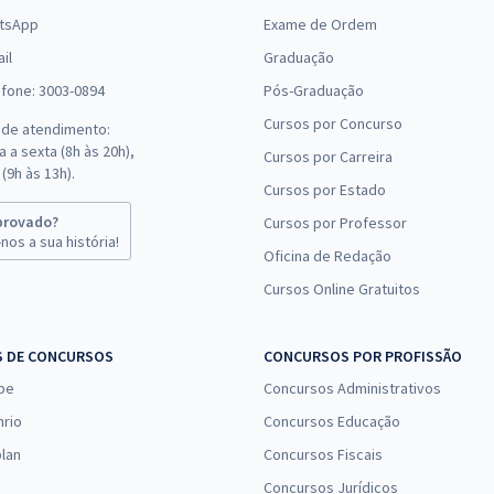
tsApp
Exame de Ordem
il
Graduação
efone: 3003-0894
Pós-Graduação
Cursos por Concurso
 de atendimento:
 a sexta (8h às 20h),
Cursos por Carreira
(9h às 13h).
Cursos por Estado
provado?
Cursos por Professor
nos a sua história!
Oficina de Redação
Cursos Online Gratuitos
S DE CONCURSOS
CONCURSOS POR PROFISSÃO
pe
Concursos Administrativos
nrio
Concursos Educação
lan
Concursos Fiscais
Concursos Jurídicos