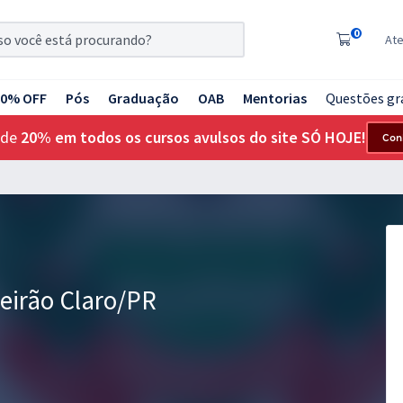
0
At
20% OFF
Pós
Graduação
OAB
Mentorias
Questões gr
 de
20% em todos os cursos avulsos do site SÓ HOJE!
Con
beirão Claro/PR