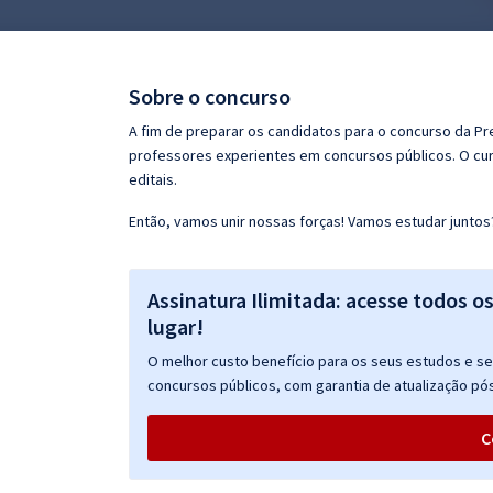
Pós
Graduação
Sobre o concurso
OAB
A fim de preparar os candidatos para o concurso da Pr
professores experientes em concursos públicos. O cur
Mentorias
editais.
Então, vamos unir nossas forças! Vamos estudar juntos
Questões grátis
Conteúdo gratuito
Assinatura Ilimitada: acesse todos o
Blog
lugar!
Aprovados
O melhor custo benefício para os seus estudos e seu
concursos públicos, com garantia de atualização pós
Atendimento
C