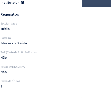
Instituto Unifil
Requisitos
Escolaridade
Médio
Carreira
Educação, Saúde
TAF (Teste de Aptidão Física)
Não
Redação Discursiva
Não
Prova de títulos
Sim