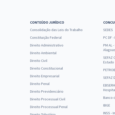
CONTEÚDO JURÍDICO
CONCU
Consolidação das Leis do Trabalho
SEDES
Constituição Federal
PC DF -
Direito Administrativo
PM AL - 
Alagoa
Direito Ambiental
SEFAZ C
Direito Civil
Estado
Direito Constitucional
PETRO
Direito Empresarial
SEFAZ 
Direito Penal
EBSERH 
Hospita
Direito Previdenciário
Banco d
Direito Processual Civil
IBGE
Direito Processual Penal
INSS - 
Direito Tributário