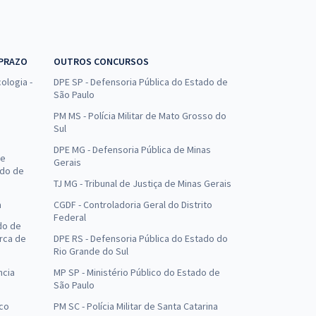
 PRAZO
OUTROS CONCURSOS
ologia -
DPE SP - Defensoria Pública do Estado de
São Paulo
PM MS - Polícia Militar de Mato Grosso do
Sul
DPE MG - Defensoria Pública de Minas
de
Gerais
ado de
TJ MG - Tribunal de Justiça de Minas Gerais
a
CGDF - Controladoria Geral do Distrito
Federal
do de
arca de
DPE RS - Defensoria Pública do Estado do
Rio Grande do Sul
ncia
MP SP - Ministério Público do Estado de
São Paulo
uco
PM SC - Polícia Militar de Santa Catarina