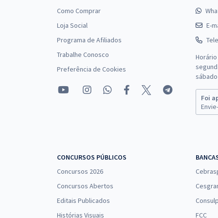
Como Comprar
Wha
Loja Social
E-ma
Programa de Afiliados
Tel
Trabalhe Conosco
Horário
segunda
Preferência de Cookies
sábado 
Foi a
Envie-
CONCURSOS PÚBLICOS
BANCA
Concursos 2026
Cebras
Concursos Abertos
Cesgra
Editais Publicados
Consulp
Histórias Visuais
FCC