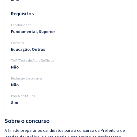
Requisitos
Escolaridade
Fundamental, Superior
Carreira
Educação, Outras
TAF (Teste de Aptidão Física)
Não
Redação Discursiva
Não
Prova de títulos
Sim
Sobre o concurso
A fim de preparar os candidatos para o concurso da Prefeitura de