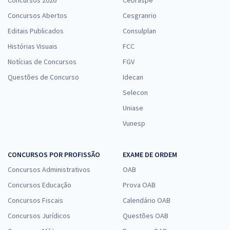
Concursos 2026
Cebraspe
Concursos Abertos
Cesgranrio
Editais Publicados
Consulplan
Histórias Visuais
FCC
Notícias de Concursos
FGV
Questões de Concurso
Idecan
Selecon
Uniase
Vunesp
CONCURSOS POR PROFISSÃO
EXAME DE ORDEM
Concursos Administrativos
OAB
Concursos Educação
Prova OAB
Concursos Fiscais
Calendário OAB
Concursos Jurídicos
Questões OAB