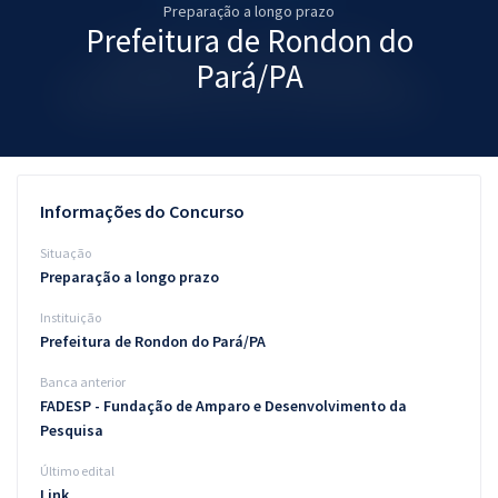
Preparação a longo prazo
Pós
Prefeitura de Rondon do
Graduação
Pará/PA
OAB
Mentorias
Informações do Concurso
Questões grátis
Situação
Conteúdo gratuito
Preparação a longo prazo
Instituição
Blog
Prefeitura de Rondon do Pará/PA
Aprovados
Banca anterior
FADESP - Fundação de Amparo e Desenvolvimento da
Atendimento
Pesquisa
Último edital
Link