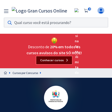
0
Assinatura Ilimitada 11
Acesso a todos os cursos. Teste grátis por 7 dias!
Assinatura OAB Até Passar
Acesso ilimitado a toda preparação para o Exame da
Desconto de
20% em todos os
Ordem, até você passar!
cursos avulsos do site SÓ HOJE!
Conhecer cursos
Residências Multiprofissionais
Preparação completa e intensiva para as principais
Cursos por Concurso
residências em saúde do Brasil
Concursos
Assinatura Ilimitada
Cursos 20% OFF