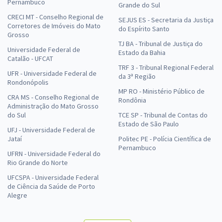
Pernambuco
Grande do Sul
CRECI MT - Conselho Regional de
SEJUS ES - Secretaria da Justiça
Corretores de Imóveis do Mato
do Espírito Santo
Grosso
TJ BA - Tribunal de Justiça do
Universidade Federal de
Estado da Bahia
Catalão - UFCAT
TRF 3 - Tribunal Regional Federal
UFR - Universidade Federal de
da 3ª Região
Rondonópolis
MP RO - Ministério Público de
CRA MS - Conselho Regional de
Rondônia
Administração do Mato Grosso
do Sul
TCE SP - Tribunal de Contas do
Estado de São Paulo
UFJ - Universidade Federal de
Jataí
Politec PE - Polícia Científica de
Pernambuco
UFRN - Universidade Federal do
Rio Grande do Norte
UFCSPA - Universidade Federal
de Ciência da Saúde de Porto
Alegre