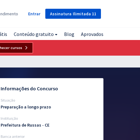
Assinatura
Ilimitada
11
endimento
Entrar
átis
Conteúdo gratuito
Blog
Aprovados
hecer cursos
Informações do Concurso
Situação
Preparação a longo prazo
Instituição
Prefeitura de Russas - CE
Banca anterior