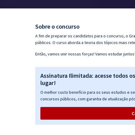
Pós
Graduação
Sobre o concurso
OAB
A fim de preparar os candidatos para o concurso, o G
públicos. O curso aborda a teoria dos tópicos mais rele
Mentorias
Então, vamos unir nossas forças! Vamos estudar juntos
Questões grátis
Assinatura Ilimitada: acesse todos o
Conteúdo gratuito
lugar!
Blog
O melhor custo benefício para os seus estudos e seu
Aprovados
concursos públicos, com garantia de atualização pós
C
Atendimento