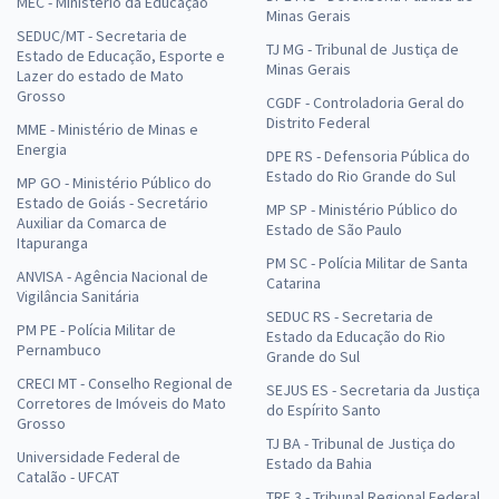
MEC - Ministério da Educação
Minas Gerais
SEDUC/MT - Secretaria de
TJ MG - Tribunal de Justiça de
Estado de Educação, Esporte e
Minas Gerais
Lazer do estado de Mato
Grosso
CGDF - Controladoria Geral do
Distrito Federal
MME - Ministério de Minas e
Energia
DPE RS - Defensoria Pública do
Estado do Rio Grande do Sul
MP GO - Ministério Público do
Estado de Goiás - Secretário
MP SP - Ministério Público do
Auxiliar da Comarca de
Estado de São Paulo
Itapuranga
PM SC - Polícia Militar de Santa
ANVISA - Agência Nacional de
Catarina
Vigilância Sanitária
SEDUC RS - Secretaria de
PM PE - Polícia Militar de
Estado da Educação do Rio
Pernambuco
Grande do Sul
CRECI MT - Conselho Regional de
SEJUS ES - Secretaria da Justiça
Corretores de Imóveis do Mato
do Espírito Santo
Grosso
TJ BA - Tribunal de Justiça do
Universidade Federal de
Estado da Bahia
Catalão - UFCAT
TRF 3 - Tribunal Regional Federal