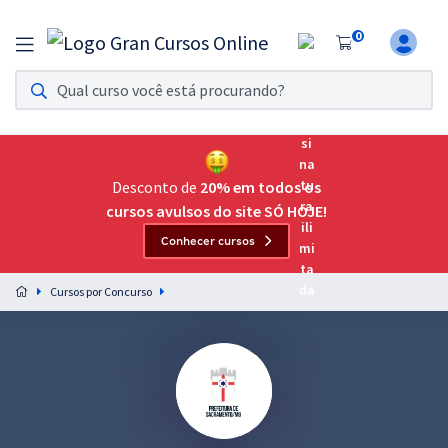
0
Assinatura Ilimitada 11
Acesso a todos os cursos. Teste grátis por 7 dias!
Assinatura OAB Até Passar
Acesso ilimitado a toda preparação para o Exame da
Desconto de
20% em todos os
Ordem, até você passar!
cursos avulsos do site SÓ HOJE!
Conhecer cursos
Residências Multiprofissionais
Preparação completa e intensiva para as principais
Cursos por Concurso
residências em saúde do Brasil
Concursos
Assinatura Ilimitada
Cursos 20% OFF