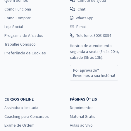
Quem Somos
Central de ajuda
Como Funciona
Chat
Como Comprar
WhatsApp
Loja Social
E-mail
Programa de Afiliados
Telefone: 3003-0894
Trabalhe Conosco
Horário de atendimento:
segunda a sexta (8h às 20h),
Preferência de Cookies
sábado (9h às 13h).
Foi aprovado?
Envie-nos a sua história!
CURSOS ONLINE
PÁGINAS ÚTEIS
Assinatura Ilimitada
Depoimentos
Coaching para Concursos
Material Grátis
Exame de Ordem
Aulas ao Vivo