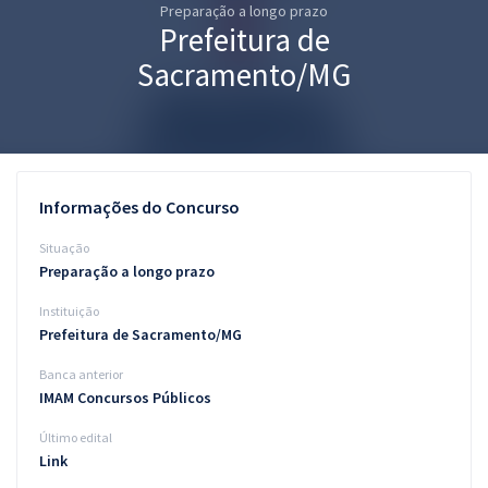
Preparação a longo prazo
Pós
Prefeitura de
Graduação
Sacramento/MG
OAB
Mentorias
Informações do Concurso
Questões grátis
Situação
Conteúdo gratuito
Preparação a longo prazo
Instituição
Blog
Prefeitura de Sacramento/MG
Aprovados
Banca anterior
IMAM Concursos Públicos
Atendimento
Último edital
Link