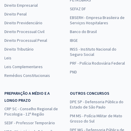
PETROBRAS
Direito Empresarial
SEFAZ DF
Direito Penal
EBSERH - Empresa Brasileira de
Direito Previdenciário
Serviços Hospitalares
Direito Processual Civil
Banco do Brasil
Direito Processual Penal
IBGE
Direito Tributário
INSS - Instituto Nacional do
Seguro Social
Leis
PRF - Polícia Rodoviária Federal
Leis Complementares
PND
Remédios Constitucionais
PREPARAÇÃO A MÉDIO E A
OUTROS CONCURSOS
LONGO PRAZO
DPE SP - Defensoria Pública do
Estado de São Paulo
CRP SC - Conselho Regional de
Psicologia - 12ª Região
PM MS - Polícia Militar de Mato
Grosso do Sul
SEDF - Professor Temporário
DPE MG - Defensoria Pública de