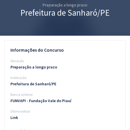
Preparação a longo prazo
Pós
Prefeitura de Sanharó/PE
Graduação
OAB
Mentorias
Informações do Concurso
Questões grátis
Situação
Preparação a longo prazo
Conteúdo gratuito
Instituição
Blog
Prefeitura de Sanharó/PE
Aprovados
Banca anterior
FUNVAPI - Fundação Vale do Piauí
Atendimento
Último edital
Link