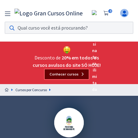
0
Assinatura Ilimitada 11
Acesso a todos os cursos. Teste grátis por 7 dias!
Assinatura OAB Até Passar
Acesso ilimitado a toda preparação para o Exame da
Desconto de
20% em todos os
Ordem, até você passar!
cursos avulsos do site SÓ HOJE!
Conhecer cursos
Residências Multiprofissionais
Preparação completa e intensiva para as principais
Cursos por Concurso
residências em saúde do Brasil
Concursos
Assinatura Ilimitada
Cursos 20% OFF