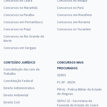
Concursos no Ceará
Concursos no Amapá
Concursos no Maranhão
Concursos no Pará
Concursos na Paraíba
Concursos em Rondônia
Concursos em Pernambuco
Concursos em Roraima
Concursos no Piauí
Concursos no Tocantins
Concursos no Rio Grande do
Norte
Concursos em Sergipe
CONTEÚDO JURÍDICO
CONCURSOS MAIS
PROCURADOS
Consolidação das Leis do
Trabalho
SEDES
Constituição Federal
PC DF - DELTA
Direito Administrativo
PM AL - Polícia Militar do Estado
de Alagoas
Direito Ambiental
SEFAZ CE - Secretaria da
Direito Civil
Fazenda do Estado do Ceará