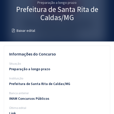
Preparação a longo prazo
Pós
Prefeitura de Santa Rita de
Graduação
Caldas/MG
OAB
Baixar edital
Mentorias
Questões grátis
Informações do Concurso
Conteúdo gratuito
Situação
Preparação a longo prazo
Blog
Instituição
Aprovados
Prefeitura de Santa Rita de Caldas/MG
Banca anterior
Atendimento
IMAM Concursos Públicos
Último edital
Link