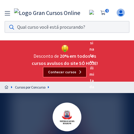
0
Assinatura Ilimitada 11
Acesso a todos os cursos. Teste grátis por 7 dias!
Assinatura OAB Até Passar
Acesso ilimitado a toda preparação para o Exame da
Desconto de
20% em todos os
Ordem, até você passar!
cursos avulsos do site SÓ HOJE!
Conhecer cursos
Residências Multiprofissionais
Preparação completa e intensiva para as principais
Cursos por Concurso
residências em saúde do Brasil
Concursos
Assinatura Ilimitada
Cursos 20% OFF