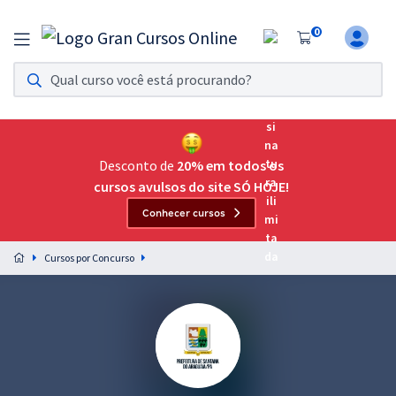
0
Assinatura Ilimitada 11
Acesso a todos os cursos. Teste grátis por 7 dias!
Assinatura OAB Até Passar
Acesso ilimitado a toda preparação para o Exame da
Desconto de
20% em todos os
Ordem, até você passar!
cursos avulsos do site SÓ HOJE!
Conhecer cursos
Residências Multiprofissionais
Preparação completa e intensiva para as principais
Cursos por Concurso
residências em saúde do Brasil
Concursos
Assinatura Ilimitada
Cursos 20% OFF