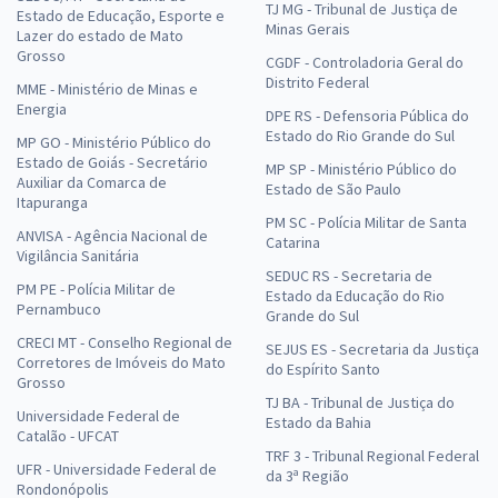
TJ MG - Tribunal de Justiça de
Estado de Educação, Esporte e
Minas Gerais
Lazer do estado de Mato
Grosso
CGDF - Controladoria Geral do
Distrito Federal
MME - Ministério de Minas e
Energia
DPE RS - Defensoria Pública do
Estado do Rio Grande do Sul
MP GO - Ministério Público do
Estado de Goiás - Secretário
MP SP - Ministério Público do
Auxiliar da Comarca de
Estado de São Paulo
Itapuranga
PM SC - Polícia Militar de Santa
ANVISA - Agência Nacional de
Catarina
Vigilância Sanitária
SEDUC RS - Secretaria de
PM PE - Polícia Militar de
Estado da Educação do Rio
Pernambuco
Grande do Sul
CRECI MT - Conselho Regional de
SEJUS ES - Secretaria da Justiça
Corretores de Imóveis do Mato
do Espírito Santo
Grosso
TJ BA - Tribunal de Justiça do
Universidade Federal de
Estado da Bahia
Catalão - UFCAT
TRF 3 - Tribunal Regional Federal
UFR - Universidade Federal de
da 3ª Região
Rondonópolis