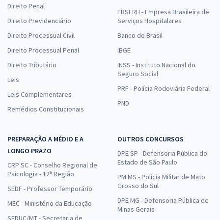
Direito Penal
EBSERH - Empresa Brasileira de
Direito Previdenciário
Serviços Hospitalares
Direito Processual Civil
Banco do Brasil
Direito Processual Penal
IBGE
Direito Tributário
INSS - Instituto Nacional do
Seguro Social
Leis
PRF - Polícia Rodoviária Federal
Leis Complementares
PND
Remédios Constitucionais
PREPARAÇÃO A MÉDIO E A
OUTROS CONCURSOS
LONGO PRAZO
DPE SP - Defensoria Pública do
Estado de São Paulo
CRP SC - Conselho Regional de
Psicologia - 12ª Região
PM MS - Polícia Militar de Mato
Grosso do Sul
SEDF - Professor Temporário
DPE MG - Defensoria Pública de
MEC - Ministério da Educação
Minas Gerais
SEDUC/MT - Secretaria de