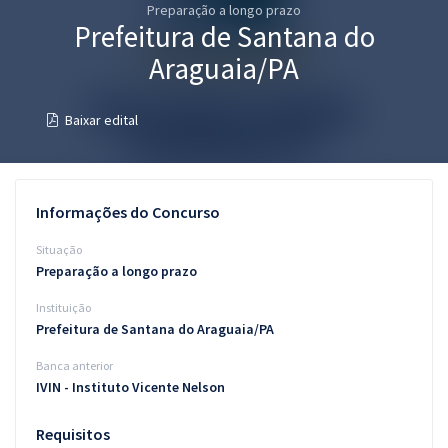
Preparação a longo prazo
Pós
Prefeitura de Santana do
Graduação
Araguaia/PA
OAB
Baixar edital
Mentorias
Questões grátis
Informações do Concurso
Conteúdo gratuito
Situação
Preparação a longo prazo
Blog
Instituição
Aprovados
Prefeitura de Santana do Araguaia/PA
Banca anterior
Atendimento
IVIN - Instituto Vicente Nelson
Requisitos