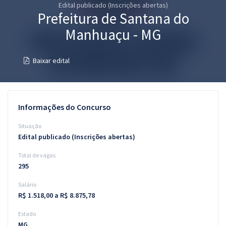
Edital publicado (Inscrições abertas)
Pós
Prefeitura de Santana do
Graduação
Manhuaçu - MG
OAB
Baixar edital
Mentorias
Questões grátis
Informações do Concurso
Conteúdo gratuito
Situação
Edital publicado (Inscrições abertas)
Blog
Total de vagas
Aprovados
295
Salário
Atendimento
R$ 1.518,00 a R$ 8.875,78
Estado
MG