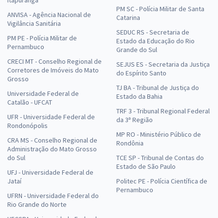
Itapuranga
PM SC - Polícia Militar de Santa
ANVISA - Agência Nacional de
Catarina
Vigilância Sanitária
SEDUC RS - Secretaria de
PM PE - Polícia Militar de
Estado da Educação do Rio
Pernambuco
Grande do Sul
CRECI MT - Conselho Regional de
SEJUS ES - Secretaria da Justiça
Corretores de Imóveis do Mato
do Espírito Santo
Grosso
TJ BA - Tribunal de Justiça do
Universidade Federal de
Estado da Bahia
Catalão - UFCAT
TRF 3 - Tribunal Regional Federal
UFR - Universidade Federal de
da 3ª Região
Rondonópolis
MP RO - Ministério Público de
CRA MS - Conselho Regional de
Rondônia
Administração do Mato Grosso
do Sul
TCE SP - Tribunal de Contas do
Estado de São Paulo
UFJ - Universidade Federal de
Jataí
Politec PE - Polícia Científica de
Pernambuco
UFRN - Universidade Federal do
Rio Grande do Norte