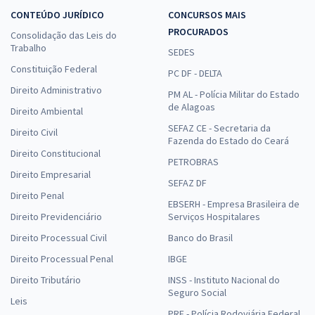
CONTEÚDO JURÍDICO
CONCURSOS MAIS
PROCURADOS
Consolidação das Leis do
Trabalho
SEDES
Constituição Federal
PC DF - DELTA
Direito Administrativo
PM AL - Polícia Militar do Estado
de Alagoas
Direito Ambiental
SEFAZ CE - Secretaria da
Direito Civil
Fazenda do Estado do Ceará
Direito Constitucional
PETROBRAS
Direito Empresarial
SEFAZ DF
Direito Penal
EBSERH - Empresa Brasileira de
Direito Previdenciário
Serviços Hospitalares
Direito Processual Civil
Banco do Brasil
Direito Processual Penal
IBGE
Direito Tributário
INSS - Instituto Nacional do
Seguro Social
Leis
PRF - Polícia Rodoviária Federal