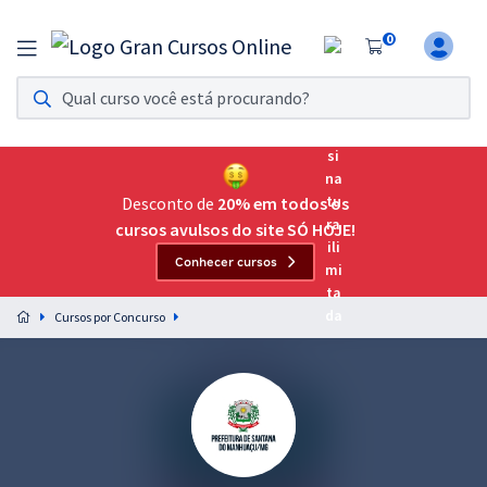
0
Assinatura Ilimitada 11
Acesso a todos os cursos. Teste grátis por 7 dias!
Assinatura OAB Até Passar
Acesso ilimitado a toda preparação para o Exame da
Desconto de
20% em todos os
Ordem, até você passar!
cursos avulsos do site SÓ HOJE!
Conhecer cursos
Residências Multiprofissionais
Preparação completa e intensiva para as principais
Cursos por Concurso
residências em saúde do Brasil
Concursos
Assinatura Ilimitada
Cursos 20% OFF