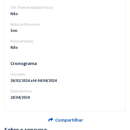
TAF (Teste de Aptidão Física)
Não
Redação Discursiva
Sim
Prova de títulos
Não
Cronograma
Inscrições
26/02/2024 até 04/04/2024
Data da Prova
28/04/2024
Compartilhar
Sobre o concurso