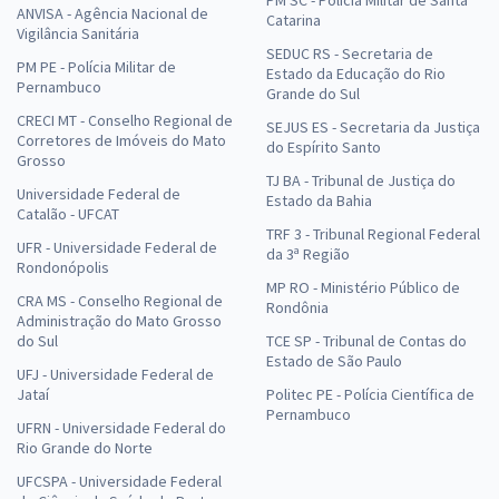
PM SC - Polícia Militar de Santa
ANVISA - Agência Nacional de
Catarina
Vigilância Sanitária
SEDUC RS - Secretaria de
PM PE - Polícia Militar de
Estado da Educação do Rio
Pernambuco
Grande do Sul
CRECI MT - Conselho Regional de
SEJUS ES - Secretaria da Justiça
Corretores de Imóveis do Mato
do Espírito Santo
Grosso
TJ BA - Tribunal de Justiça do
Universidade Federal de
Estado da Bahia
Catalão - UFCAT
TRF 3 - Tribunal Regional Federal
UFR - Universidade Federal de
da 3ª Região
Rondonópolis
MP RO - Ministério Público de
CRA MS - Conselho Regional de
Rondônia
Administração do Mato Grosso
do Sul
TCE SP - Tribunal de Contas do
Estado de São Paulo
UFJ - Universidade Federal de
Jataí
Politec PE - Polícia Científica de
Pernambuco
UFRN - Universidade Federal do
Rio Grande do Norte
UFCSPA - Universidade Federal