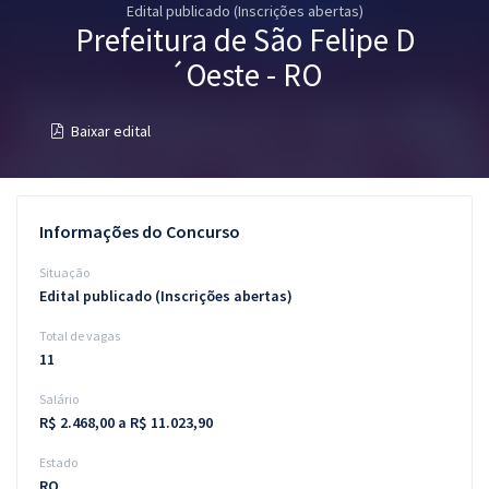
Edital publicado (Inscrições abertas)
Pós
Prefeitura de São Felipe D
Graduação
´Oeste - RO
OAB
Baixar edital
Mentorias
Questões grátis
Informações do Concurso
Conteúdo gratuito
Situação
Edital publicado (Inscrições abertas)
Blog
Total de vagas
Aprovados
11
Salário
Atendimento
R$ 2.468,00 a R$ 11.023,90
Estado
RO