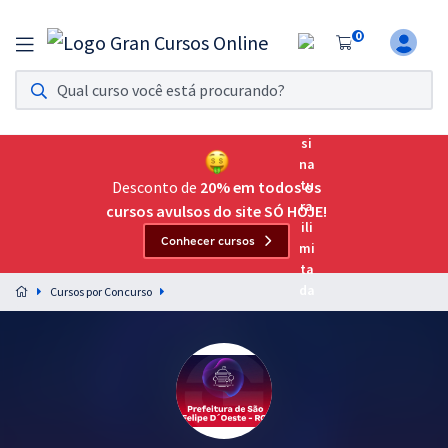
0
Assinatura Ilimitada 11
Acesso a todos os cursos. Teste grátis por 7 dias!
Assinatura OAB Até Passar
Acesso ilimitado a toda preparação para o Exame da
Desconto de
20% em todos os
Ordem, até você passar!
cursos avulsos do site SÓ HOJE!
Conhecer cursos
Residências Multiprofissionais
Preparação completa e intensiva para as principais
Cursos por Concurso
residências em saúde do Brasil
Concursos
Assinatura Ilimitada
Cursos 20% OFF