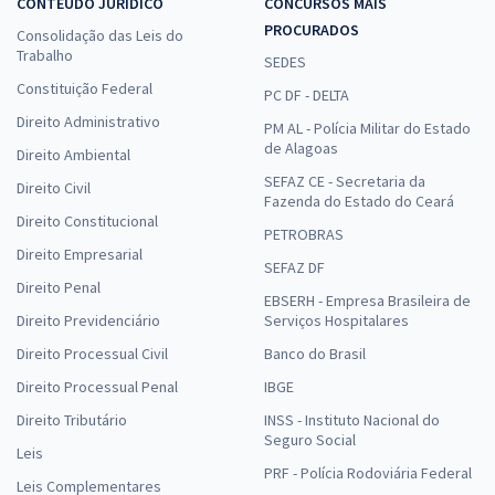
CONTEÚDO JURÍDICO
CONCURSOS MAIS
PROCURADOS
Consolidação das Leis do
Trabalho
SEDES
Constituição Federal
PC DF - DELTA
Direito Administrativo
PM AL - Polícia Militar do Estado
de Alagoas
Direito Ambiental
SEFAZ CE - Secretaria da
Direito Civil
Fazenda do Estado do Ceará
Direito Constitucional
PETROBRAS
Direito Empresarial
SEFAZ DF
Direito Penal
EBSERH - Empresa Brasileira de
Direito Previdenciário
Serviços Hospitalares
Direito Processual Civil
Banco do Brasil
Direito Processual Penal
IBGE
Direito Tributário
INSS - Instituto Nacional do
Seguro Social
Leis
PRF - Polícia Rodoviária Federal
Leis Complementares