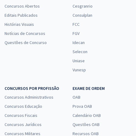
Concursos Abertos
Cesgranrio
Editais Publicados
Consulplan
Histórias Visuais
FCC
Notícias de Concursos
FGV
Questões de Concurso
Idecan
Selecon
Uniase
Vunesp
CONCURSOS POR PROFISSÃO
EXAME DE ORDEM
Concursos Administrativos
OAB
Concursos Educação
Prova OAB
Concursos Fiscais
Calendário OAB
Concursos Jurídicos
Questões OAB
Concursos Militares
Recursos OAB