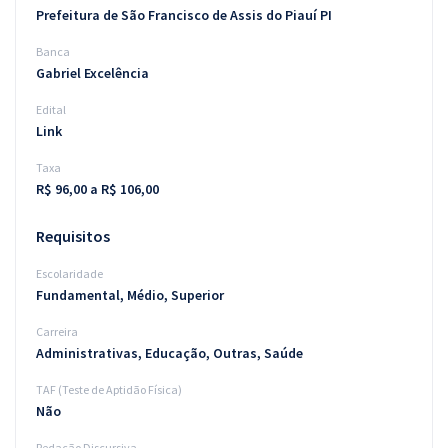
Prefeitura de São Francisco de Assis do Piauí PI
Banca
Gabriel Excelência
Edital
Link
Taxa
R$ 96,00 a R$ 106,00
Requisitos
Escolaridade
Fundamental, Médio, Superior
Carreira
Administrativas, Educação, Outras, Saúde
TAF (Teste de Aptidão Física)
Não
Redação Discursiva