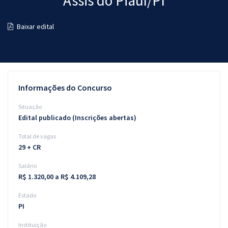
Assis do Piauí/PI
Pós
Baixar edital
Graduação
OAB
Mentorias
Informações do Concurso
Questões grátis
Situação
Edital publicado (Inscrições abertas)
Conteúdo gratuito
Total de vagas
Blog
29 + CR
Aprovados
Salário
R$ 1.320,00 a R$ 4.109,28
Atendimento
Estado
PI
Instituição