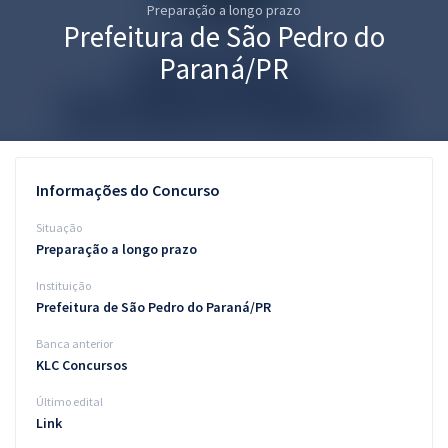
Preparação a longo prazo
Pós
Prefeitura de São Pedro do
Graduação
Paraná/PR
OAB
Mentorias
Informações do Concurso
Questões grátis
Situação
Conteúdo gratuito
Preparação a longo prazo
Instituição
Blog
Prefeitura de São Pedro do Paraná/PR
Aprovados
Banca anterior
KLC Concursos
Atendimento
Último edital
Link