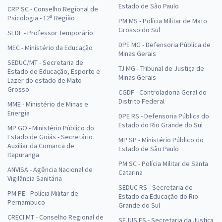
Estado de São Paulo
CRP SC - Conselho Regional de
Psicologia - 12ª Região
PM MS - Polícia Militar de Mato
Grosso do Sul
SEDF - Professor Temporário
DPE MG - Defensoria Pública de
MEC - Ministério da Educação
Minas Gerais
SEDUC/MT - Secretaria de
TJ MG - Tribunal de Justiça de
Estado de Educação, Esporte e
Minas Gerais
Lazer do estado de Mato
Grosso
CGDF - Controladoria Geral do
Distrito Federal
MME - Ministério de Minas e
Energia
DPE RS - Defensoria Pública do
Estado do Rio Grande do Sul
MP GO - Ministério Público do
Estado de Goiás - Secretário
MP SP - Ministério Público do
Auxiliar da Comarca de
Estado de São Paulo
Itapuranga
PM SC - Polícia Militar de Santa
ANVISA - Agência Nacional de
Catarina
Vigilância Sanitária
SEDUC RS - Secretaria de
PM PE - Polícia Militar de
Estado da Educação do Rio
Pernambuco
Grande do Sul
CRECI MT - Conselho Regional de
SEJUS ES - Secretaria da Justiça