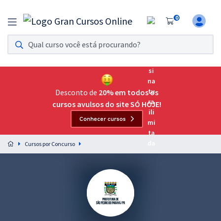
0
Assinatura Ilimitada 11
Acesso a todos os cursos. Teste grátis por 7 dias!
Assinatura OAB Até Passar
Acesso ilimitado a toda preparação para o Exame da
Desconto de
20% em todos os
Ordem, até você passar!
cursos avulsos do site SÓ HOJE!
Conhecer cursos
Residências Multiprofissionais
Preparação completa e intensiva para as principais
Cursos por Concurso
residências em saúde do Brasil
Concursos
Assinatura Ilimitada
Cursos 20% OFF