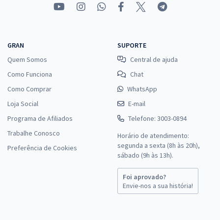
Prefeitura de São Raimundo das Mangabeiras - MA - Professor do 6º
ao 9ºAno - Matemática
GRAN
SUPORTE
R$ 354,24
à vista
Quem Somos
Central de ajuda
29,52
R$
ou 12x de
Como Funciona
Chat
Economize R$ 88,56 (-20%)
Como Comprar
WhatsApp
Comprar
Loja Social
E-mail
Programa de Afiliados
Telefone: 3003-0894
Trabalhe Conosco
Horário de atendimento:
segunda a sexta (8h às 20h),
Preferência de Cookies
sábado (9h às 13h).
Foi aprovado?
Envie-nos a sua história!