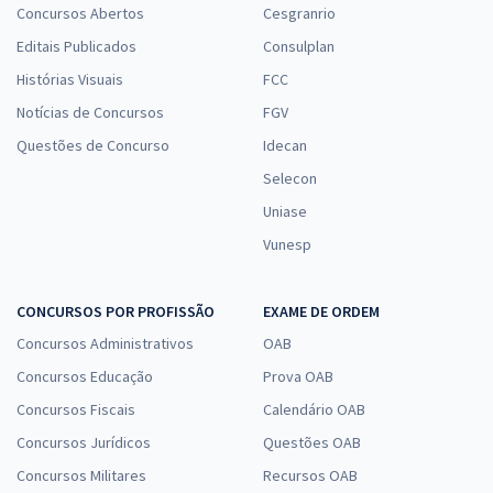
Concursos Abertos
Cesgranrio
Editais Publicados
Consulplan
Histórias Visuais
FCC
Notícias de Concursos
FGV
Questões de Concurso
Idecan
Selecon
Uniase
Vunesp
CONCURSOS POR PROFISSÃO
EXAME DE ORDEM
Concursos Administrativos
OAB
Concursos Educação
Prova OAB
Concursos Fiscais
Calendário OAB
Concursos Jurídicos
Questões OAB
Concursos Militares
Recursos OAB