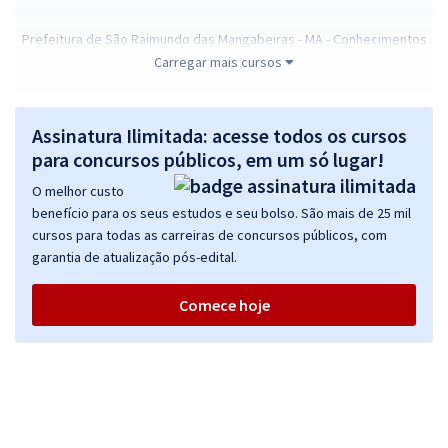
Prefeitura de São Raimundo das Mangabeiras - MA - Conhecimentos
Básicos para o Cargo de Guarda Civil
Carregar mais cursos
R$ 239,92
à vista
19,99
R$
ou 12x de
Assinatura Ilimitada: acesse todos os cursos
Economize R$ 59,98 (-20%)
para concursos públicos, em um só lugar!
Comprar
O melhor custo
benefício para os seus estudos e seu bolso. São mais de 25 mil
cursos para todas as carreiras de concursos públicos, com
garantia de atualização pós-edital.
Prefeitura de São Raimundo das Mangabeiras - MA - Professor
Educação Infantil
Comece hoje
R$ 354,24
à vista
29,52
R$
ou 12x de
Economize R$ 88,56 (-20%)
Comprar