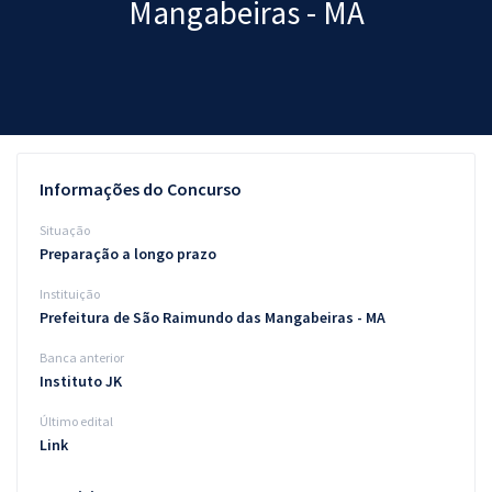
Mangabeiras - MA
Pós
Graduação
OAB
Mentorias
Informações do Concurso
Questões grátis
Situação
Preparação a longo prazo
Conteúdo gratuito
Instituição
Blog
Prefeitura de São Raimundo das Mangabeiras - MA
Aprovados
Banca anterior
Instituto JK
Atendimento
Último edital
Link