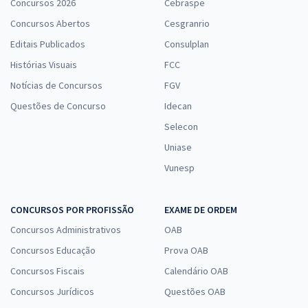
Psicólogo com a Equipe Gran
Concursos 2026
Cebraspe
R$ 306,24
à vista
Concursos Abertos
Cesgranrio
25,52
R$
ou 12x de
Editais Publicados
Consulplan
Economize R$ 76,56 (-20%)
Histórias Visuais
FCC
Comprar
Notícias de Concursos
FGV
Questões de Concurso
Idecan
Selecon
Uniase
Vunesp
CONCURSOS POR PROFISSÃO
EXAME DE ORDEM
Concursos Administrativos
OAB
Concursos Educação
Prova OAB
Concursos Fiscais
Calendário OAB
Concursos Jurídicos
Questões OAB