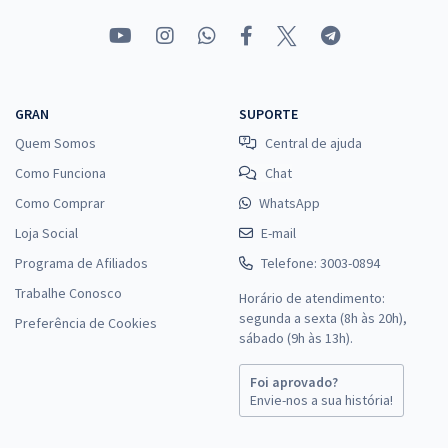
Prefeitura de Tauá - CE - Secretário Escolar
R$ 354,24
à vista
29,52
R$
ou 12x de
Economize R$ 88,56 (-20%)
GRAN
SUPORTE
Quem Somos
Central de ajuda
Comprar
Como Funciona
Chat
Como Comprar
WhatsApp
Loja Social
E-mail
Prefeitura de Tauá - CE - Assistente Social
Programa de Afiliados
Telefone: 3003-0894
R$ 479,92
à vista
39,99
Trabalhe Conosco
R$
ou 12x de
Horário de atendimento:
Economize R$ 119,98 (-20%)
segunda a sexta (8h às 20h),
Preferência de Cookies
sábado (9h às 13h).
Comprar
Foi aprovado?
Envie-nos a sua história!
Prefeitura de Tauá - CE - Psicólogo