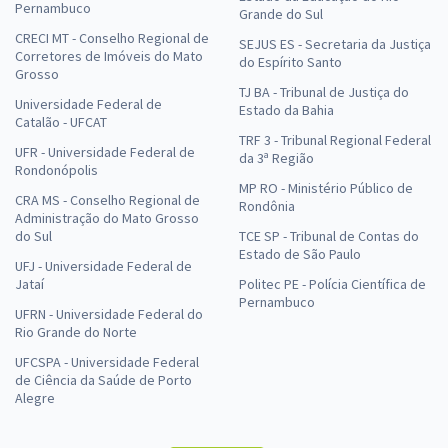
Pernambuco
Grande do Sul
CRECI MT - Conselho Regional de
SEJUS ES - Secretaria da Justiça
Corretores de Imóveis do Mato
do Espírito Santo
Grosso
TJ BA - Tribunal de Justiça do
Universidade Federal de
Estado da Bahia
Catalão - UFCAT
TRF 3 - Tribunal Regional Federal
UFR - Universidade Federal de
da 3ª Região
Rondonópolis
MP RO - Ministério Público de
CRA MS - Conselho Regional de
Rondônia
Administração do Mato Grosso
do Sul
TCE SP - Tribunal de Contas do
Estado de São Paulo
UFJ - Universidade Federal de
Jataí
Politec PE - Polícia Científica de
Pernambuco
UFRN - Universidade Federal do
Rio Grande do Norte
UFCSPA - Universidade Federal
de Ciência da Saúde de Porto
Alegre