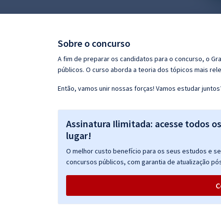
Pós
Graduação
Sobre o concurso
OAB
A fim de preparar os candidatos para o concurso, o G
públicos. O curso aborda a teoria dos tópicos mais rele
Mentorias
Então, vamos unir nossas forças! Vamos estudar juntos
Questões grátis
Assinatura Ilimitada: acesse todos o
Conteúdo gratuito
lugar!
Blog
O melhor custo benefício para os seus estudos e seu
Aprovados
concursos públicos, com garantia de atualização pós
C
Atendimento