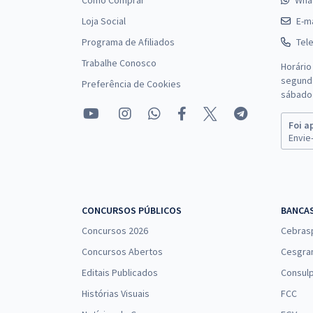
Como Comprar
Wha
Loja Social
E-ma
Programa de Afiliados
Tel
Trabalhe Conosco
Horário
segunda
Preferência de Cookies
sábado 
Foi a
Envie-
CONCURSOS PÚBLICOS
BANCA
Concursos 2026
Cebras
Concursos Abertos
Cesgra
Editais Publicados
Consulp
Histórias Visuais
FCC