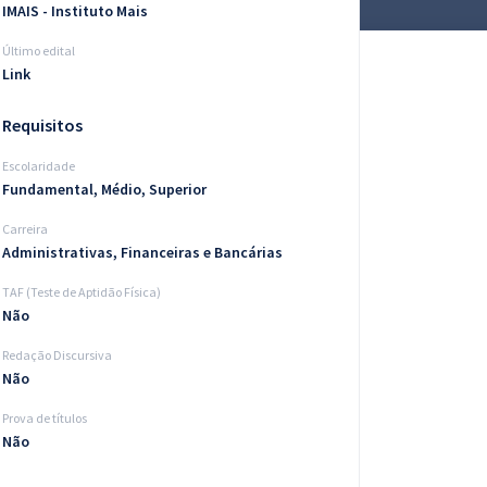
IMAIS - Instituto Mais
Último edital
Link
Requisitos
Escolaridade
Fundamental, Médio, Superior
Carreira
Administrativas, Financeiras e Bancárias
TAF (Teste de Aptidão Física)
Não
Redação Discursiva
Não
Prova de títulos
Não