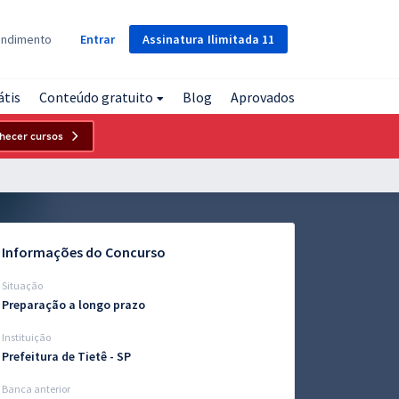
Assinatura
Ilimitada
11
endimento
Entrar
átis
Conteúdo gratuito
Blog
Aprovados
hecer cursos
Informações do Concurso
Situação
Preparação a longo prazo
Instituição
Prefeitura de Tietê - SP
Banca anterior