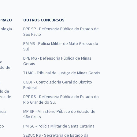
 PRAZO
OUTROS CONCURSOS
ologia -
DPE SP - Defensoria Pública do Estado de
São Paulo
PM MS - Polícia Militar de Mato Grosso do
Sul
DPE MG - Defensoria Pública de Minas
de
Gerais
ado de
TJ MG - Tribunal de Justiça de Minas Gerais
a
CGDF - Controladoria Geral do Distrito
Federal
do de
arca de
DPE RS - Defensoria Pública do Estado do
Rio Grande do Sul
ncia
MP SP - Ministério Público do Estado de
São Paulo
uco
PM SC - Polícia Militar de Santa Catarina
SEDUC RS - Secretaria de Estado da