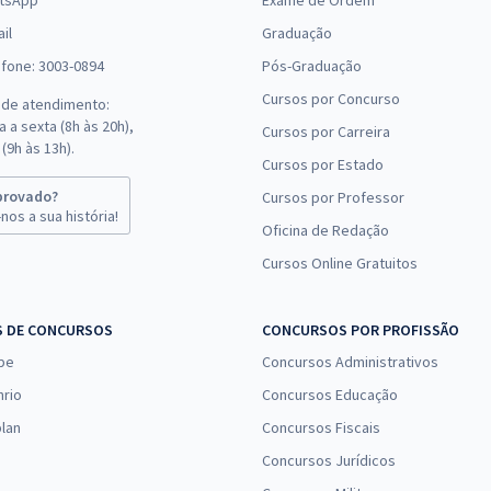
tsApp
Exame de Ordem
il
Graduação
efone: 3003-0894
Pós-Graduação
Cursos por Concurso
 de atendimento:
 a sexta (8h às 20h),
Cursos por Carreira
(9h às 13h).
Cursos por Estado
provado?
Cursos por Professor
nos a sua história!
Oficina de Redação
Cursos Online Gratuitos
S DE CONCURSOS
CONCURSOS POR PROFISSÃO
pe
Concursos Administrativos
nrio
Concursos Educação
lan
Concursos Fiscais
Concursos Jurídicos