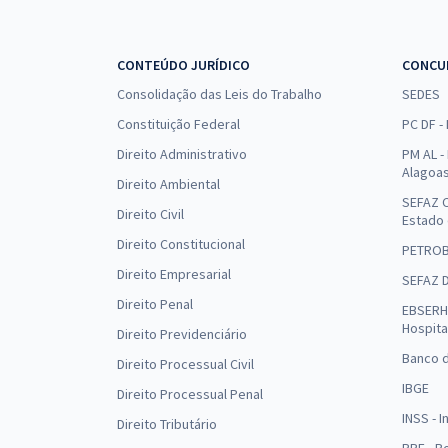
CONTEÚDO JURÍDICO
CONCU
Consolidação das Leis do Trabalho
SEDES
Constituição Federal
PC DF -
Direito Administrativo
PM AL - 
Alagoa
Direito Ambiental
SEFAZ C
Direito Civil
Estado
Direito Constitucional
PETRO
Direito Empresarial
SEFAZ 
Direito Penal
EBSERH 
Hospita
Direito Previdenciário
Banco d
Direito Processual Civil
IBGE
Direito Processual Penal
INSS - 
Direito Tributário