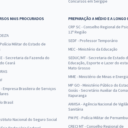
Concursos em Sergipe
RSOS MAIS PROCURADOS
PREPARAÇÃO A MÉDIO E A LONGO
CRP SC - Conselho Regional de Psic
12ª Região
 DELTA
SEDF - Professor Temporário
Polícia Militar do Estado de
s
MEC - Ministério da Educação
E - Secretaria da Fazenda do
SEDUC/MT - Secretaria de Estado 
 do Ceará
Educação, Esporte e Lazer do est
Mato Grosso
BRAS
MME - Ministério de Minas e Energi
DF
MP GO - Ministério Público do Esta
- Empresa Brasileira de Serviços
Goiás - Secretário Auxiliar da Com
lares
Itapuranga
o Brasil
ANVISA - Agência Nacional de Vigilâ
Sanitária
PM PE - Polícia Militar de Pernamb
Instituto Nacional do Seguro Social
CRECI MT - Conselho Regional de