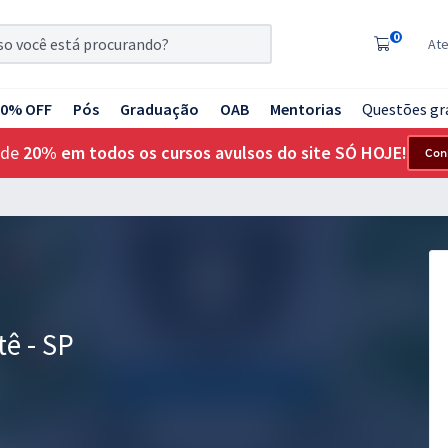
0
At
20% OFF
Pós
Graduação
OAB
Mentorias
Questões gr
 de
20% em todos os cursos avulsos do site SÓ HOJE!
Con
tê - SP