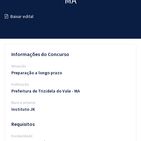
MA
Pós
Baixar edital
Graduação
OAB
Mentorias
Informações do Concurso
Questões grátis
Situação
Preparação a longo prazo
Conteúdo gratuito
Instituição
Blog
Prefeitura de Trizidela do Vale - MA
Aprovados
Banca anterior
Instituto JK
Atendimento
Requisitos
Escolaridade