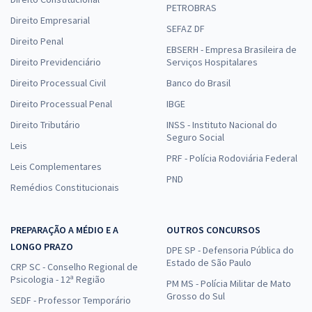
PETROBRAS
Direito Empresarial
SEFAZ DF
Direito Penal
EBSERH - Empresa Brasileira de
Direito Previdenciário
Serviços Hospitalares
Direito Processual Civil
Banco do Brasil
Direito Processual Penal
IBGE
Direito Tributário
INSS - Instituto Nacional do
Seguro Social
Leis
PRF - Polícia Rodoviária Federal
Leis Complementares
PND
Remédios Constitucionais
PREPARAÇÃO A MÉDIO E A
OUTROS CONCURSOS
LONGO PRAZO
DPE SP - Defensoria Pública do
Estado de São Paulo
CRP SC - Conselho Regional de
Psicologia - 12ª Região
PM MS - Polícia Militar de Mato
Grosso do Sul
SEDF - Professor Temporário