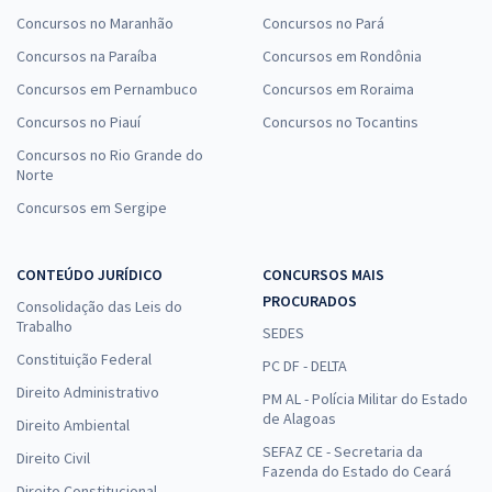
Concursos no Maranhão
Concursos no Pará
Concursos na Paraíba
Concursos em Rondônia
Concursos em Pernambuco
Concursos em Roraima
Concursos no Piauí
Concursos no Tocantins
Concursos no Rio Grande do
Norte
Concursos em Sergipe
CONTEÚDO JURÍDICO
CONCURSOS MAIS
PROCURADOS
Consolidação das Leis do
Trabalho
SEDES
Constituição Federal
PC DF - DELTA
Direito Administrativo
PM AL - Polícia Militar do Estado
de Alagoas
Direito Ambiental
SEFAZ CE - Secretaria da
Direito Civil
Fazenda do Estado do Ceará
Direito Constitucional