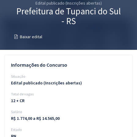
Edital publicado (Inscrições abertas)
Pós
Prefeitura de Tupanci do Sul
Graduação
- RS
OAB
Baixar edital
Mentorias
Questões grátis
Informações do Concurso
Conteúdo gratuito
Situação
Edital publicado (Inscrições abertas)
Blog
Total de vagas
Aprovados
12 + CR
Salário
Atendimento
R$ 1.774,00 a R$ 14.565,00
Estado
RN