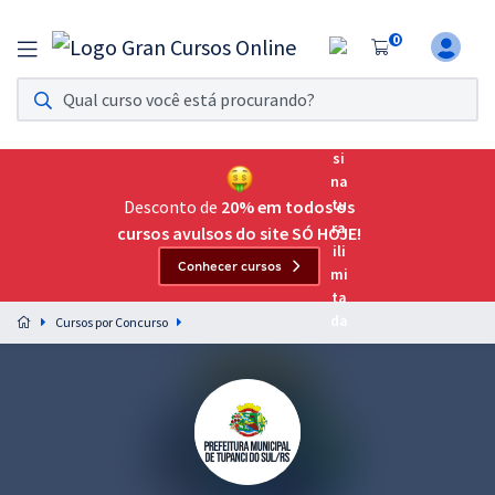
0
Assinatura Ilimitada 11
Acesso a todos os cursos. Teste grátis por 7 dias!
Assinatura OAB Até Passar
Acesso ilimitado a toda preparação para o Exame da
Desconto de
20% em todos os
Ordem, até você passar!
cursos avulsos do site SÓ HOJE!
Conhecer cursos
Residências Multiprofissionais
Preparação completa e intensiva para as principais
Cursos por Concurso
residências em saúde do Brasil
Concursos
Assinatura Ilimitada
Cursos 20% OFF