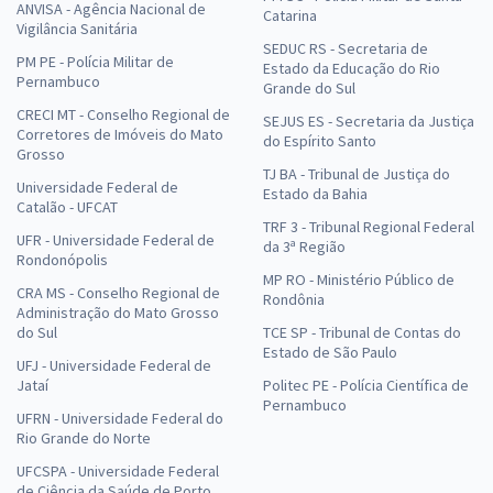
ANVISA - Agência Nacional de
Catarina
Vigilância Sanitária
SEDUC RS - Secretaria de
PM PE - Polícia Militar de
Estado da Educação do Rio
Pernambuco
Grande do Sul
CRECI MT - Conselho Regional de
SEJUS ES - Secretaria da Justiça
Corretores de Imóveis do Mato
do Espírito Santo
Grosso
TJ BA - Tribunal de Justiça do
Universidade Federal de
Estado da Bahia
Catalão - UFCAT
TRF 3 - Tribunal Regional Federal
UFR - Universidade Federal de
da 3ª Região
Rondonópolis
MP RO - Ministério Público de
CRA MS - Conselho Regional de
Rondônia
Administração do Mato Grosso
do Sul
TCE SP - Tribunal de Contas do
Estado de São Paulo
UFJ - Universidade Federal de
Jataí
Politec PE - Polícia Científica de
Pernambuco
UFRN - Universidade Federal do
Rio Grande do Norte
UFCSPA - Universidade Federal
de Ciência da Saúde de Porto