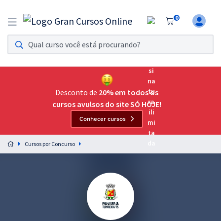
0
Assinatura Ilimitada 11
Acesso a todos os cursos. Teste grátis por 7 dias!
Assinatura OAB Até Passar
Acesso ilimitado a toda preparação para o Exame da
Desconto de
20% em todos os
Ordem, até você passar!
cursos avulsos do site SÓ HOJE!
Conhecer cursos
Residências Multiprofissionais
Preparação completa e intensiva para as principais
Cursos por Concurso
residências em saúde do Brasil
Concursos
Assinatura Ilimitada
Cursos 20% OFF