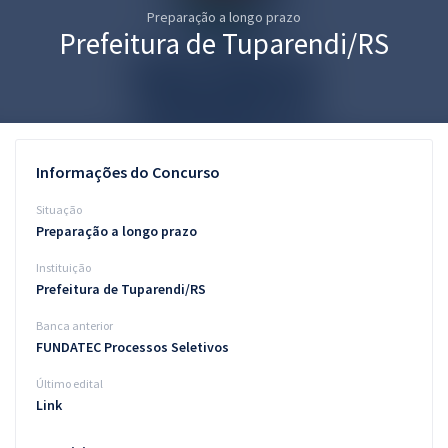
Preparação a longo prazo
Pós
Prefeitura de Tuparendi/RS
Graduação
OAB
Mentorias
Informações do Concurso
Questões grátis
Situação
Preparação a longo prazo
Conteúdo gratuito
Instituição
Blog
Prefeitura de Tuparendi/RS
Aprovados
Banca anterior
FUNDATEC Processos Seletivos
Atendimento
Último edital
Link