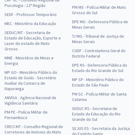
CRP SC - Conselho Regional de
Psicologia - 12ª Região
PM MS - Polícia Militar de Mato
Grosso do Sul
SEDF - Professor Temporário
DPE MG - Defensoria Pública de
MEC - Ministério da Educação
Minas Gerais
SEDUC/MT - Secretaria de
TJ MG - Tribunal de Justiça de
Estado de Educação, Esporte e
Minas Gerais
Lazer do estado de Mato
Grosso
CGDF - Controladoria Geral do
Distrito Federal
MME - Ministério de Minas e
Energia
DPE RS - Defensoria Pública do
Estado do Rio Grande do Sul
MP GO - Ministério Público do
Estado de Goiás - Secretário
MP SP - Ministério Público do
Auxiliar da Comarca de
Estado de São Paulo
Itapuranga
PM SC - Polícia Militar de Santa
ANVISA - Agência Nacional de
Catarina
Vigilância Sanitária
SEDUC RS - Secretaria de
PM PE - Polícia Militar de
Estado da Educação do Rio
Pernambuco
Grande do Sul
CRECI MT - Conselho Regional de
SEJUS ES - Secretaria da Justiça
Corretores de Imóveis do Mato
do Espírito Santo