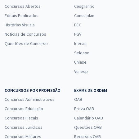
Concursos Abertos
Cesgranrio
Editais Publicados
Consulplan
Histórias Visuais
FCC
Notícias de Concursos
FGV
Questões de Concurso
Idecan
Selecon
Uniase
Vunesp
CONCURSOS POR PROFISSÃO
EXAME DE ORDEM
Concursos Administrativos
OAB
Concursos Educação
Prova OAB
Concursos Fiscais
Calendário OAB
Concursos Jurídicos
Questões OAB
Concursos Militares
Recursos OAB