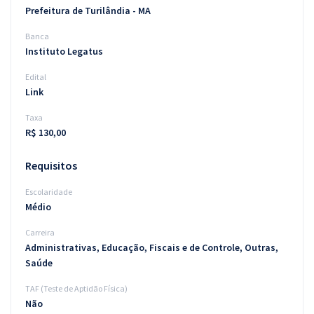
Prefeitura de Turilândia - MA
Banca
Instituto Legatus
Edital
Link
Taxa
R$ 130,00
Requisitos
Escolaridade
Médio
Carreira
Administrativas, Educação, Fiscais e de Controle, Outras,
Saúde
TAF (Teste de Aptidão Física)
Não