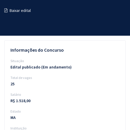
Pós
Baixar edital
Graduação
OAB
Mentorias
Informações do Concurso
Questões grátis
Situação
Edital publicado (Em andamento)
Conteúdo gratuito
Total de vagas
Blog
25
Aprovados
Salário
R$ 1.518,00
Atendimento
Estado
MA
Instituição