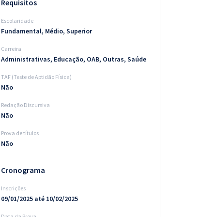
Requisitos
Escolaridade
Fundamental, Médio, Superior
Carreira
Administrativas, Educação, OAB, Outras, Saúde
TAF (Teste de Aptidão Física)
Não
Redação Discursiva
Não
Prova de títulos
Não
Cronograma
Inscrições
09/01/2025 até 10/02/2025
Data da Prova