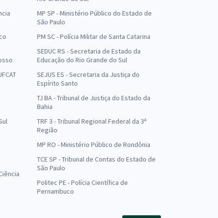
ncia
MP SP - Ministério Público do Estado de
São Paulo
uco
PM SC - Polícia Militar de Santa Catarina
SEDUC RS - Secretaria de Estado da
osso
Educação do Rio Grande do Sul
 UFCAT
SEJUS ES - Secretaria da Justiça do
Espírito Santo
TJ BA - Tribunal de Justiça do Estado da
Bahia
Sul
TRF 3 - Tribunal Regional Federal da 3ª
Região
MP RO - Ministério Público de Rondônia
o
TCE SP - Tribunal de Contas do Estado de
São Paulo
Ciência
Politec PE - Polícia Científica de
Pernambuco