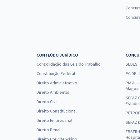
Concurs
Concur
CONTEÚDO JURÍDICO
CONCU
Consolidação das Leis do Trabalho
SEDES
Constituição Federal
PC DF -
Direito Administrativo
PM AL - 
Alagoa
Direito Ambiental
SEFAZ C
Direito Civil
Estado
Direito Constitucional
PETRO
Direito Empresarial
SEFAZ 
Direito Penal
EBSERH 
Hospita
Direito Previdenciário