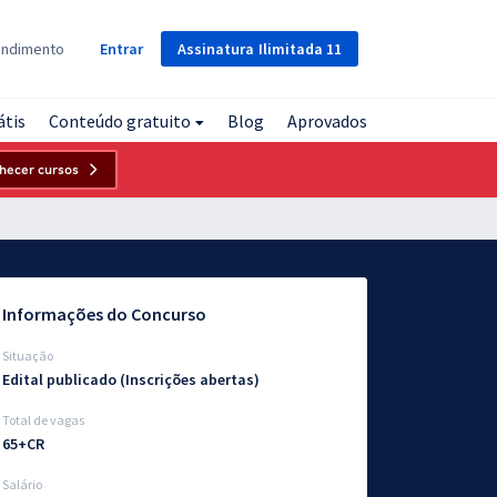
Assinatura
Ilimitada
11
endimento
Entrar
átis
Conteúdo gratuito
Blog
Aprovados
hecer cursos
Informações do Concurso
Situação
Edital publicado (Inscrições abertas)
Total de vagas
65+CR
Salário