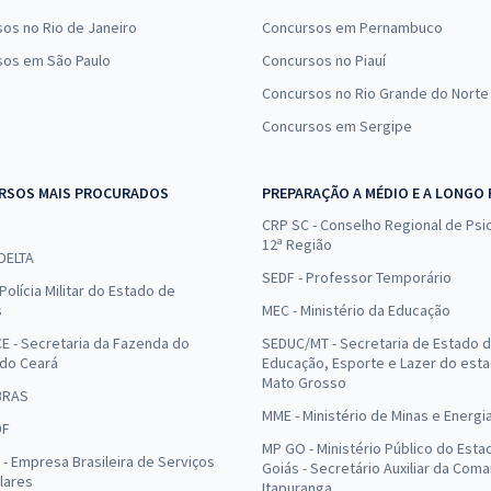
os no Rio de Janeiro
Concursos em Pernambuco
sos em São Paulo
Concursos no Piauí
Concursos no Rio Grande do Norte
Concursos em Sergipe
RSOS MAIS PROCURADOS
PREPARAÇÃO A MÉDIO E A LONGO
CRP SC - Conselho Regional de Psic
12ª Região
 DELTA
SEDF - Professor Temporário
Polícia Militar do Estado de
s
MEC - Ministério da Educação
E - Secretaria da Fazenda do
SEDUC/MT - Secretaria de Estado 
 do Ceará
Educação, Esporte e Lazer do est
Mato Grosso
BRAS
MME - Ministério de Minas e Energi
DF
MP GO - Ministério Público do Esta
- Empresa Brasileira de Serviços
Goiás - Secretário Auxiliar da Com
lares
Itapuranga