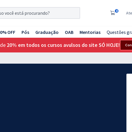
0
At
20% OFF
Pós
Graduação
OAB
Mentorias
Questões gr
 de
20% em todos os cursos avulsos do site SÓ HOJE!
Con