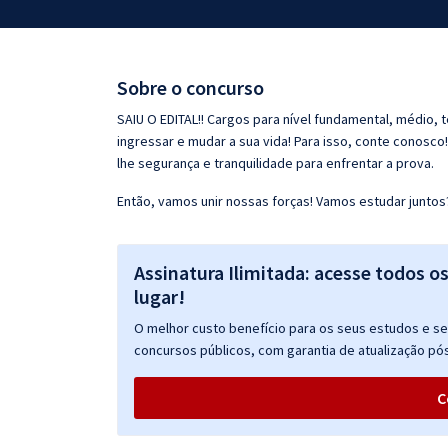
Pós
Graduação
Sobre o concurso
OAB
SAIU O EDITAL!! Cargos para nível fundamental, médio, 
ingressar e mudar a sua vida! Para isso, conte conosco
Mentorias
lhe segurança e tranquilidade para enfrentar a prova.
Então, vamos unir nossas forças! Vamos estudar juntos
Questões grátis
Conteúdo gratuito
Assinatura Ilimitada: acesse todos o
Blog
lugar!
Aprovados
O melhor custo benefício para os seus estudos e seu
concursos públicos, com garantia de atualização pós
Atendimento
C