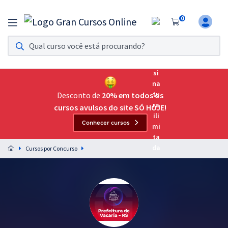
0
Assinatura Ilimitada 11
Acesso a todos os cursos. Teste grátis por 7 dias!
Assinatura OAB Até Passar
Acesso ilimitado a toda preparação para o Exame da
Desconto de
20% em todos os
Ordem, até você passar!
cursos avulsos do site SÓ HOJE!
Conhecer cursos
Residências Multiprofissionais
Preparação completa e intensiva para as principais
Cursos por Concurso
residências em saúde do Brasil
Concursos
Assinatura Ilimitada
Cursos 20% OFF