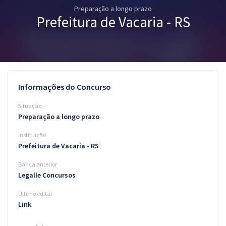
Preparação a longo prazo
Pós
Prefeitura de Vacaria - RS
Graduação
OAB
Mentorias
Informações do Concurso
Questões grátis
Situação
Preparação a longo prazo
Conteúdo gratuito
Instituição
Blog
Prefeitura de Vacaria - RS
Aprovados
Banca anterior
Legalle Concursos
Atendimento
Último edital
Link