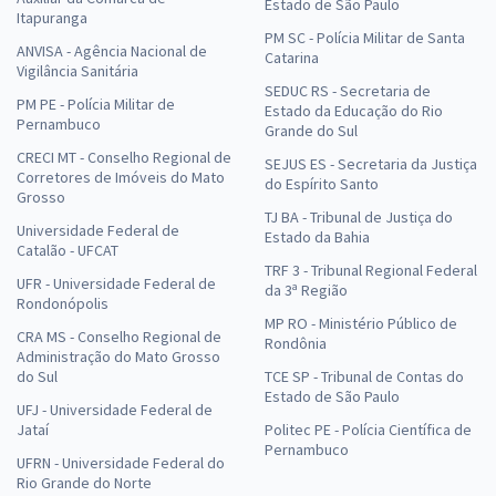
Estado de São Paulo
Itapuranga
PM SC - Polícia Militar de Santa
ANVISA - Agência Nacional de
Catarina
Vigilância Sanitária
SEDUC RS - Secretaria de
PM PE - Polícia Militar de
Estado da Educação do Rio
Pernambuco
Grande do Sul
CRECI MT - Conselho Regional de
SEJUS ES - Secretaria da Justiça
Corretores de Imóveis do Mato
do Espírito Santo
Grosso
TJ BA - Tribunal de Justiça do
Universidade Federal de
Estado da Bahia
Catalão - UFCAT
TRF 3 - Tribunal Regional Federal
UFR - Universidade Federal de
da 3ª Região
Rondonópolis
MP RO - Ministério Público de
CRA MS - Conselho Regional de
Rondônia
Administração do Mato Grosso
do Sul
TCE SP - Tribunal de Contas do
Estado de São Paulo
UFJ - Universidade Federal de
Jataí
Politec PE - Polícia Científica de
Pernambuco
UFRN - Universidade Federal do
Rio Grande do Norte