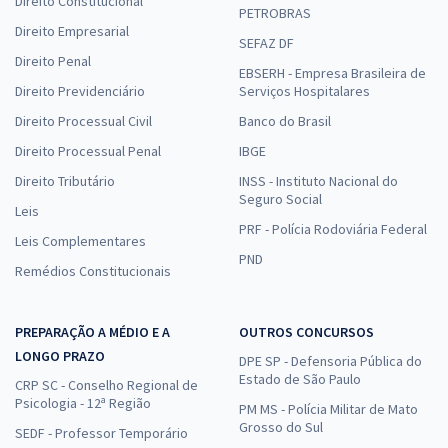
Direito Constitucional
PETROBRAS
Direito Empresarial
SEFAZ DF
Direito Penal
EBSERH - Empresa Brasileira de
Direito Previdenciário
Serviços Hospitalares
Direito Processual Civil
Banco do Brasil
Direito Processual Penal
IBGE
Direito Tributário
INSS - Instituto Nacional do
Seguro Social
Leis
PRF - Polícia Rodoviária Federal
Leis Complementares
PND
Remédios Constitucionais
PREPARAÇÃO A MÉDIO E A
OUTROS CONCURSOS
LONGO PRAZO
DPE SP - Defensoria Pública do
Estado de São Paulo
CRP SC - Conselho Regional de
Psicologia - 12ª Região
PM MS - Polícia Militar de Mato
Grosso do Sul
SEDF - Professor Temporário