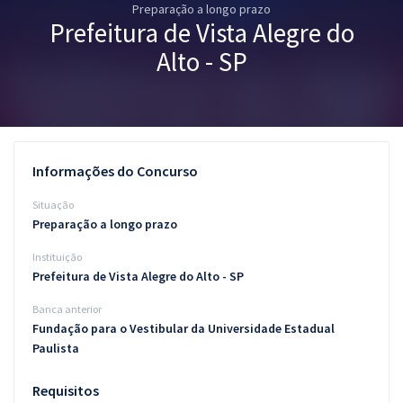
Preparação a longo prazo
Pós
Prefeitura de Vista Alegre do
Graduação
Alto - SP
OAB
Mentorias
Informações do Concurso
Questões grátis
Situação
Conteúdo gratuito
Preparação a longo prazo
Instituição
Blog
Prefeitura de Vista Alegre do Alto - SP
Aprovados
Banca anterior
Fundação para o Vestibular da Universidade Estadual
Atendimento
Paulista
Requisitos