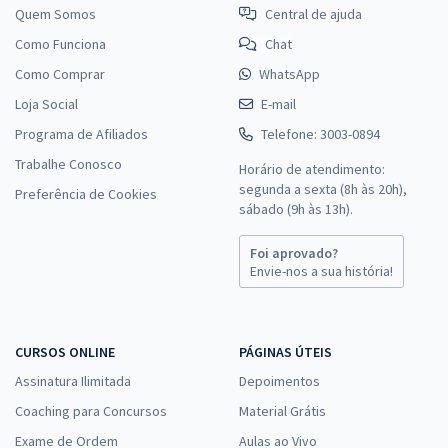
Quem Somos
Central de ajuda
Como Funciona
Chat
Como Comprar
WhatsApp
Loja Social
E-mail
Programa de Afiliados
Telefone: 3003-0894
Trabalhe Conosco
Horário de atendimento:
segunda a sexta (8h às 20h),
Preferência de Cookies
sábado (9h às 13h).
Foi aprovado?
Envie-nos a sua história!
CURSOS ONLINE
PÁGINAS ÚTEIS
Assinatura Ilimitada
Depoimentos
Coaching para Concursos
Material Grátis
Exame de Ordem
Aulas ao Vivo