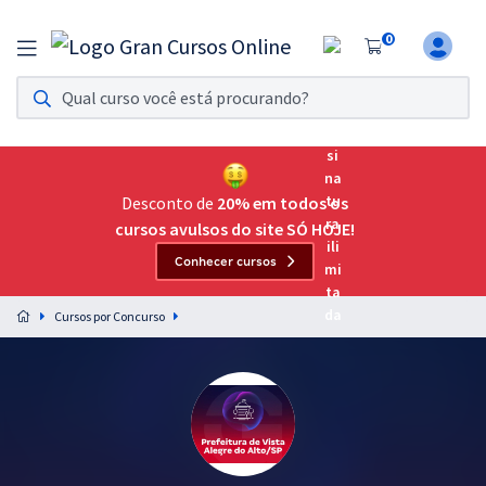
0
Assinatura Ilimitada 11
Acesso a todos os cursos. Teste grátis por 7 dias!
Assinatura OAB Até Passar
Acesso ilimitado a toda preparação para o Exame da
Desconto de
20% em todos os
Ordem, até você passar!
cursos avulsos do site SÓ HOJE!
Conhecer cursos
Residências Multiprofissionais
Preparação completa e intensiva para as principais
Cursos por Concurso
residências em saúde do Brasil
Concursos
Assinatura Ilimitada
Cursos 20% OFF